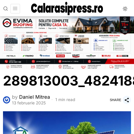
289813003_482418
by
Daniel Mitrea
1 min read
SHARE
13 februarie 2025