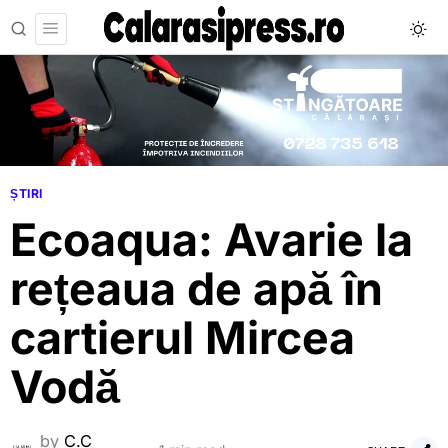
ȘTIRI
Ecoaqua: Avarie la
rețeaua de apă în
cartierul Mircea
Vodă
by
C.C