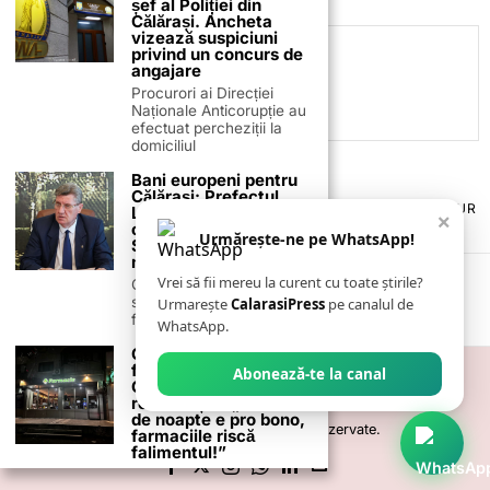
șef al Poliției din
Călărași. Ancheta
vizează suspiciuni
privind un concurs de
C.C
angajare
Procurori ai Direcției
Naționale Anticorupție au
efectuat percheziții la
domiciliul
Bani europeni pentru
Călărași: Prefectul
TERMENI ȘI CONDIȚII
COOKIES
POLITICA DE ANULARE & RETUR
Laurențiu State anunță
×
PUBLICITATE ONLINE & TIPĂRITĂ
DESPRE NOI
CONTACT
colaborarea cu ADR
Urmărește-ne pe WhatsApp!
ZIARUL ANUNȚUL CĂLĂRĂȘEAN
Sud-Muntenia pentru
noi finanțări
Vrei să fii mereu la curent cu toate știrile?
Călărașul se pregătește
să intre pe harta
Urmarește
CalarasiPress
pe canalul de
finanțărilor europene, cu
WhatsApp.
Călărașiul a rămas fără
farmacie de gardă!
Abonează-te la canal
Colegiul Farmaciștilor
recunoaște: „Serviciul
de noapte e pro bono,
©
2026
- Toate drepturile sunt rezervate.
farmaciile riscă
falimentul!”
Călărașiul a ajuns un oraș