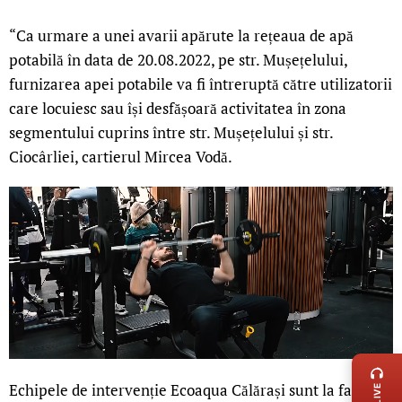
“Ca urmare a unei avarii apărute la rețeaua de apă
potabilă în data de 20.08.2022, pe str. Mușețelului,
furnizarea apei potabile va fi întreruptă către utilizatorii
care locuiesc sau își desfășoară activitatea în zona
segmentului cuprins între str. Mușețelului și str.
Ciocârliei, cartierul Mircea Vodă.
LIVE 
Echipele de intervenție Ecoaqua Călărași sunt la fața