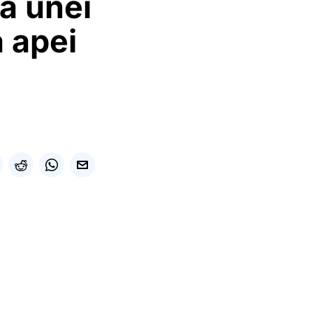
a unei
a apei