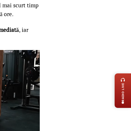
l mai scurt timp
ă ore.
emediată
, iar
LIVE 
RADIO LIVE