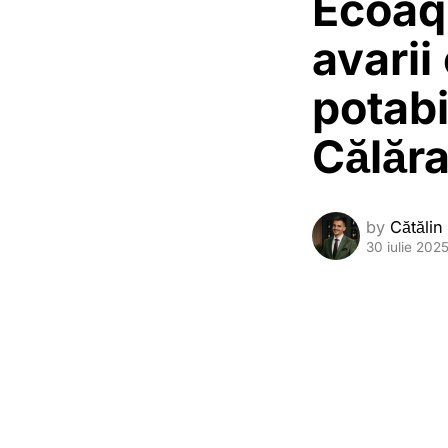
Ecoaq
avarii
potabi
Călăra
by
Cătălin
30 iulie 202