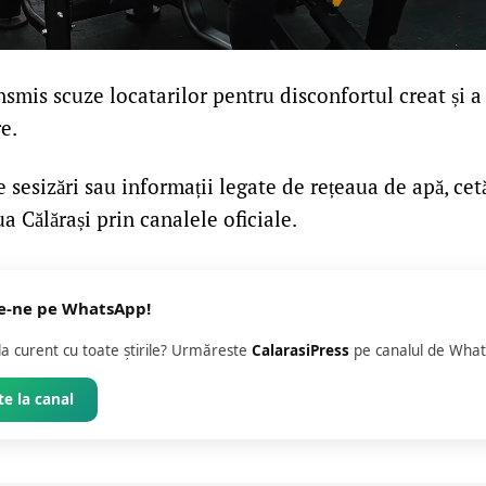
smis scuze locatarilor pentru disconfortul creat și 
e.
e sesizări sau informații legate de rețeaua de apă, cet
 Călărași prin canalele oficiale.
e-ne pe WhatsApp!
 la curent cu toate știrile? Urmăreste
CalarasiPress
pe canalul de What
e la canal