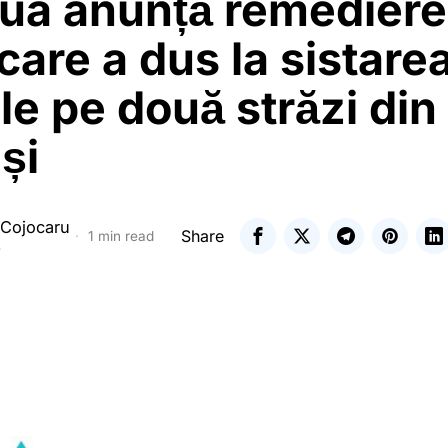
ua anunță remediere
 care a dus la sistare
le pe două străzi din
și
 Cojocaru
Share
1 min read
5