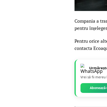
Compania a tran
pentru înțeleger
Pentru orice alt
contacta Ecoaqua
Urmăreșt
Vrei să fii mereu
Abonează-t