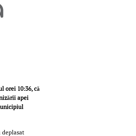
l orei 10:36, că
nizării apei
municipiul
u deplasat