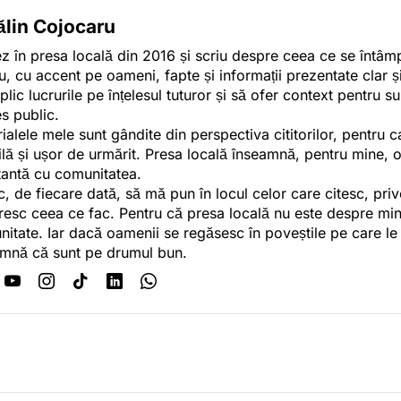
ălin Cojocaru
z în presa locală din 2016 și scriu despre ceea ce se întâmpl
u, cu accent pe oameni, fapte și informații prezentate clar ș
plic lucrurile pe înțelesul tuturor și să ofer context pentru s
es public.
ialele mele sunt gândite din perspectiva cititorilor, pentru c
tilă și ușor de urmărit. Presa locală înseamnă, pentru mine, 
antă cu comunitatea.
c, de fiecare dată, să mă pun în locul celor care citesc, pri
esc ceea ce fac. Pentru că presa locală nu este despre min
itate. Iar dacă oamenii se regăsesc în poveștile pe care le
mnă că sunt pe drumul bun.