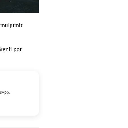
a mulțumit
ățenii pot
sApp.