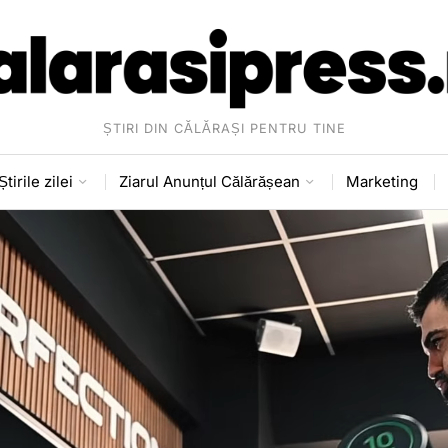
ȘTIRI DIN CĂLĂRAȘI PENTRU TINE
Știrile zilei
Ziarul Anunțul Călărășean
Marketing