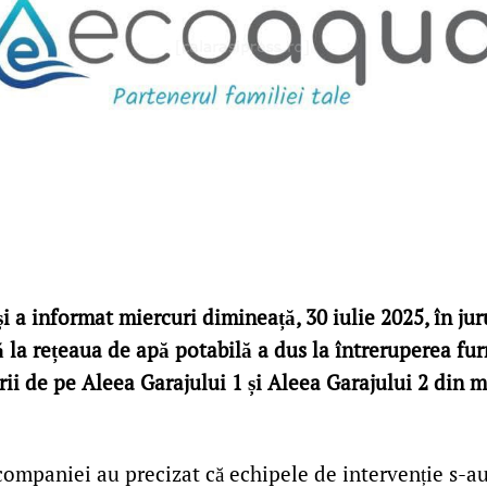
 a informat miercuri dimineață, 30 iulie 2025, în juru
 la rețeaua de apă potabilă a dus la întreruperea fur
rii de pe Aleea Garajului 1 și Aleea Garajului 2 din 
companiei au precizat că echipele de intervenție s-a