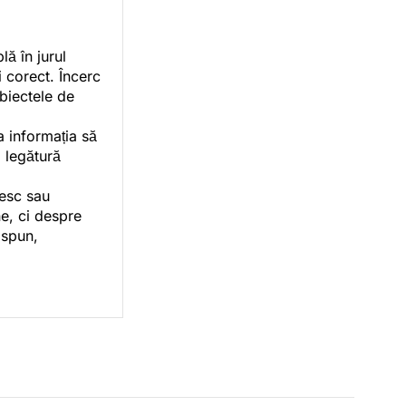
ă în jurul
i corect. Încerc
ubiectele de
a informația să
o legătură
vesc sau
e, ci despre
 spun,