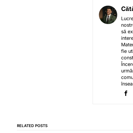
Căt
Lucre
nostr
să ex
inter
Mater
fie u
const
Încer
urmăr
comun
însea
RELATED POSTS