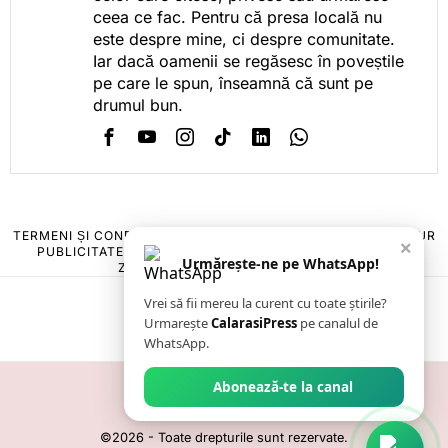
ceea ce fac. Pentru că presa locală nu
este despre mine, ci despre comunitate.
Iar dacă oamenii se regăsesc în poveștile
pe care le spun, înseamnă că sunt pe
drumul bun.
TERMENI ȘI CONDIȚII
COOKIES
POLITICA DE ANULARE & RETUR
×
PUBLICITATE ONLINE & TIPĂRITĂ
DESPRE NOI
CONTACT
Urmărește-ne pe WhatsApp!
ZIARUL ANUNȚUL CĂLĂRĂȘEAN
Vrei să fii mereu la curent cu toate știrile?
Urmarește
CalarasiPress
pe canalul de
WhatsApp.
Abonează-te la canal
©
2026
- Toate drepturile sunt rezervate.