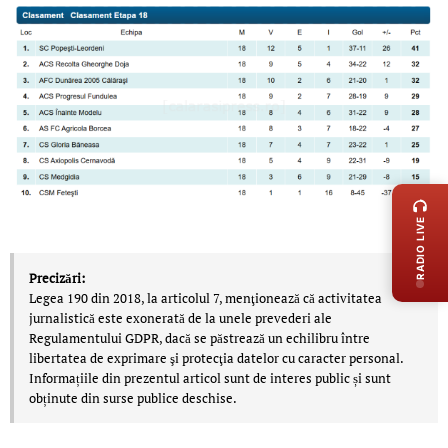
LIVE 
RADIO LIVE
Precizări:
Legea 190 din 2018, la articolul 7, menţionează că activitatea
jurnalistică este exonerată de la unele prevederi ale
Regulamentului GDPR, dacă se păstrează un echilibru între
libertatea de exprimare şi protecţia datelor cu caracter personal.
Informațiile din prezentul articol sunt de interes public și sunt
obținute din surse publice deschise.