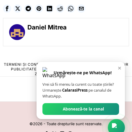
Daniel Mitrea
TERMENI ȘI CONDIȚII
COOKIES
POLITICA DE ANULARE & RETUR
×
PUBLICITATE ONLINE & TIPĂRITĂ
DESPRE NOI
CONTACT
Urmărește-ne pe WhatsApp!
ZIARUL ANUNȚUL CĂLĂRĂȘEAN
Vrei să fii mereu la curent cu toate știrile?
Urmarește
CalarasiPress
pe canalul de
WhatsApp.
Abonează-te la canal
©
2026
- Toate drepturile sunt rezervate.