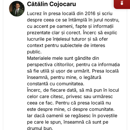
Cătălin Cojocaru
Lucrez în presa locală din 2016 și scriu
despre ceea ce se întâmplă în jurul nostru,
cu accent pe oameni, fapte și informații
prezentate clar și corect. Încerc să explic
lucrurile pe înțelesul tuturor și să ofer
context pentru subiectele de interes
public.
Materialele mele sunt gândite din
perspectiva cititorilor, pentru ca informația
să fie utilă și ușor de urmărit. Presa locală
înseamnă, pentru mine, o legătură
constantă cu comunitatea.
Încerc, de fiecare dată, să mă pun în locul
celor care citesc, privesc sau urmăresc
ceea ce fac. Pentru că presa locală nu
este despre mine, ci despre comunitate.
Iar dacă oamenii se regăsesc în poveștile
pe care le spun, înseamnă că sunt pe
drumul bun.