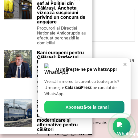
șef al Poliției din
Călărași. Ancheta
vizează suspiciuni
privind un concurs de
C.C
angajare
Procurori ai Direcției
Naționale Anticorupție au
efectuat percheziții la
domiciliul
Bani europeni pentru
Călărași: Prefectul
TERMENI ȘI CONDIȚII
COOKIES
POLITICA DE ANULARE & RETUR
Laurențiu State anunță
×
PUBLICITATE ONLINE & TIPĂRITĂ
DESPRE NOI
CONTACT
colaborarea cu ADR
Urmărește-ne pe WhatsApp!
ZIARUL ANUNȚUL CĂLĂRĂȘEAN
Sud-Muntenia pentru
noi finanțări
Vrei să fii mereu la curent cu toate știrile?
Călărașul se pregătește
să intre pe harta
Urmarește
CalarasiPress
pe canalul de
finanțărilor europene, cu
WhatsApp.
Suspendare trafic
feroviar pe ruta
Abonează-te la canal
Constanța – Mangalia:
Lucrări de
modernizare și
©
2026
- Toate drepturile sunt rezervate.
alternative pentru
călători
Începând cu 1 octombrie