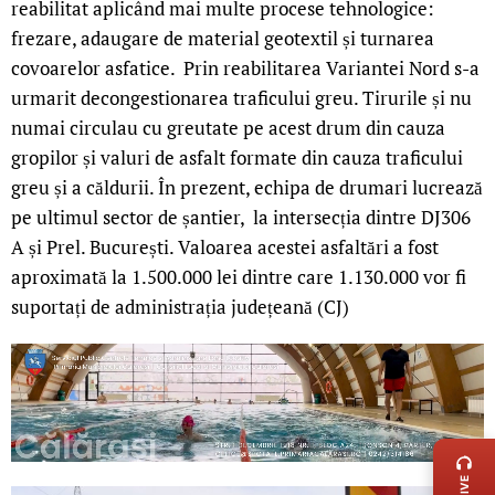
reabilitat aplicând mai multe procese tehnologice:
frezare, adaugare de material geotextil și turnarea
covoarelor asfatice. Prin reabilitarea Variantei Nord s-a
urmarit decongestionarea traficului greu. Tirurile și nu
numai circulau cu greutate pe acest drum din cauza
gropilor și valuri de asfalt formate din cauza traficului
greu și a căldurii. În prezent, echipa de drumari lucrează
pe ultimul sector de șantier, la intersecția dintre DJ306
A și Prel. București. Valoarea acestei asfaltări a fost
aproximată la 1.500.000 lei dintre care 1.130.000 vor fi
suportați de administrația județeană (CJ)
LIVE 