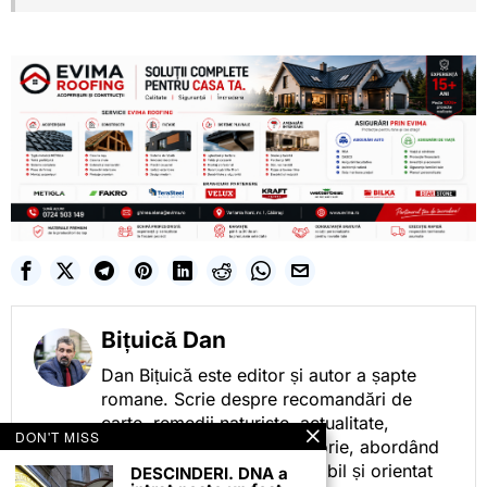
Bițuică Dan
Dan Bițuică este editor și autor a șapte
romane. Scrie despre recomandări de
carte, remedii naturiste, actualitate,
DON'T MISS
cotidian politic, sport și istorie, abordând
subiectele într-un stil accesibil și orientat
DESCINDERI. DNA a