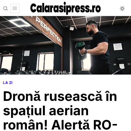
LA ZI
Dronă rusească în
spațiul aerian
român! Alertă RO-