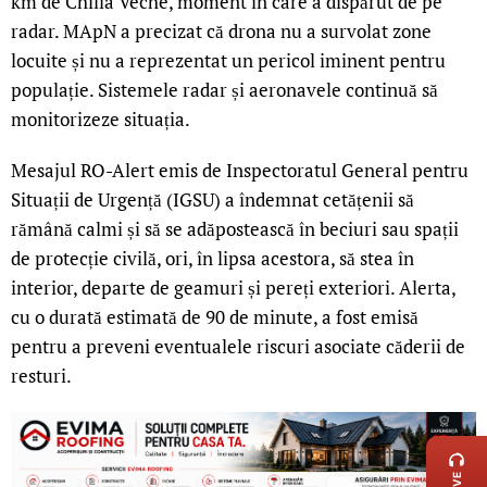
km de Chilia Veche, moment în care a dispărut de pe
radar. MApN a precizat că drona nu a survolat zone
locuite și nu a reprezentat un pericol iminent pentru
populație. Sistemele radar și aeronavele continuă să
monitorizeze situația.
Mesajul RO-Alert emis de Inspectoratul General pentru
Situații de Urgență (IGSU) a îndemnat cetățenii să
rămână calmi și să se adăpostească în beciuri sau spații
de protecție civilă, ori, în lipsa acestora, să stea în
interior, departe de geamuri și pereți exteriori. Alerta,
cu o durată estimată de 90 de minute, a fost emisă
pentru a preveni eventualele riscuri asociate căderii de
resturi.
LIVE 