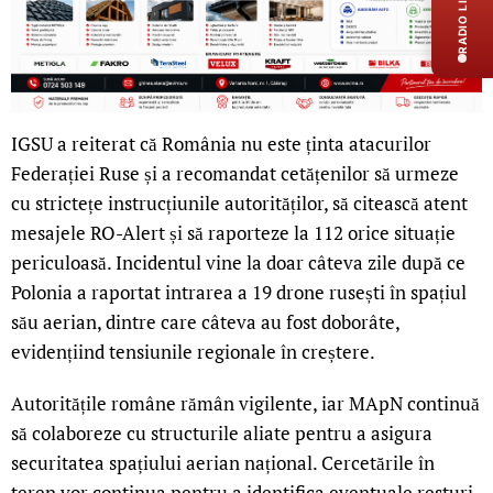
RADIO LIVE
IGSU a reiterat că România nu este ținta atacurilor
Federației Ruse și a recomandat cetățenilor să urmeze
cu strictețe instrucțiunile autorităților, să citească atent
mesajele RO-Alert și să raporteze la 112 orice situație
periculoasă. Incidentul vine la doar câteva zile după ce
Polonia a raportat intrarea a 19 drone rusești în spațiul
său aerian, dintre care câteva au fost doborâte,
evidențiind tensiunile regionale în creștere.
Autoritățile române rămân vigilente, iar MApN continuă
să colaboreze cu structurile aliate pentru a asigura
securitatea spațiului aerian național. Cercetările în
teren vor continua pentru a identifica eventuale resturi