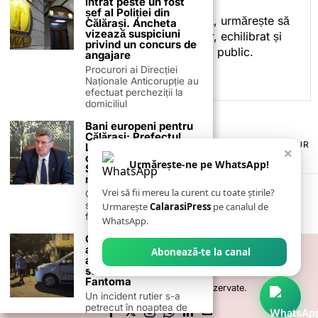
intrat peste un fost
spre informare.
șef al Poliției din
Prin activitatea sa editorială, urmărește să
Călărași. Ancheta
vizează suspiciuni
ofere cititorilor conținut clar, echilibrat și
privind un concurs de
relevant, adaptat interesului public.
angajare
Procurori ai Direcției
Naționale Anticorupție au
efectuat percheziții la
domiciliul
Bani europeni pentru
Călărași: Prefectul
TERMENI ȘI CONDIȚII
COOKIES
POLITICA DE ANULARE & RETUR
Laurențiu State anunță
×
PUBLICITATE ONLINE & TIPĂRITĂ
DESPRE NOI
CONTACT
colaborarea cu ADR
Urmărește-ne pe WhatsApp!
Sud-Muntenia pentru
ZIARUL ANUNȚUL CĂLĂRĂȘEAN
noi finanțări
Vrei să fii mereu la curent cu toate știrile?
Călărașul se pregătește
să intre pe harta
Urmarește
CalarasiPress
pe canalul de
finanțărilor europene, cu
WhatsApp.
O fetiță de 4 ani,
acroșată de o mașină
Abonează-te la canal
a Poliției Locale pe o
stradă din cartierul
Fantoma
©
2026
- Toate drepturile sunt rezervate.
Un incident rutier s-a
petrecut în noaptea de