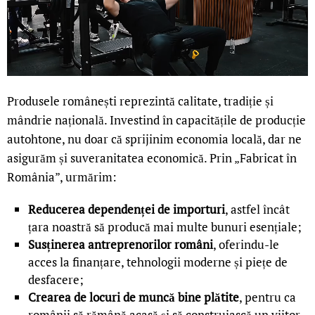
Produsele românești reprezintă calitate, tradiție și
mândrie națională. Investind în capacitățile de producție
autohtone, nu doar că sprijinim economia locală, dar ne
asigurăm și suveranitatea economică. Prin „Fabricat în
România”, urmărim:
Reducerea dependenței de importuri
, astfel încât
țara noastră să producă mai multe bunuri esențiale;
Susținerea antreprenorilor români
, oferindu-le
acces la finanțare, tehnologii moderne și piețe de
desfacere;
Crearea de locuri de muncă bine plătite
, pentru ca
românii să rămână acasă și să construiască un viitor