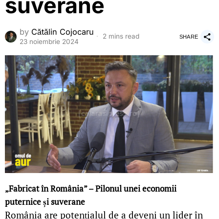
suverane
by
Cătălin Cojocaru
2 mins read
SHARE
23 noiembrie 2024
„Fabricat în România” – Pilonul unei economii
puternice și suverane
România are potențialul de a deveni un lider în