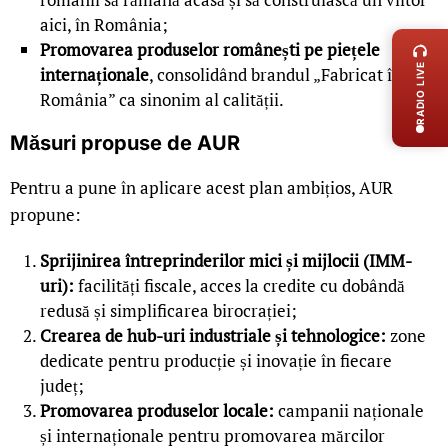
LIVE 
aici, în România;
Promovarea produselor românești pe piețele
RADIO LIVE
internaționale
, consolidând brandul „Fabricat în
România” ca sinonim al calității.
Măsuri propuse de AUR
Pentru a pune în aplicare acest plan ambițios, AUR
propune:
Sprijinirea întreprinderilor mici și mijlocii (IMM-
uri):
facilități fiscale, acces la credite cu dobândă
redusă și simplificarea birocrației;
Crearea de hub-uri industriale și tehnologice:
zone
dedicate pentru producție și inovație în fiecare
județ;
Promovarea produselor locale:
campanii naționale
și internaționale pentru promovarea mărcilor