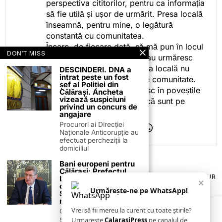
perspectiva cititorilor, pentru ca informația
să fie utilă și ușor de urmărit. Presa locală
înseamnă, pentru mine, o legătură
constantă cu comunitatea.
Încerc, de fiecare dată, să mă pun în locul
DON'T MISS
celor care citesc, privesc sau urmăresc
ceea ce fac. Pentru că presa locală nu
DESCINDERI. DNA a
intrat peste un fost
este despre mine, ci despre comunitate.
șef al Poliției din
Iar dacă oamenii se regăsesc în poveștile
Călărași. Ancheta
vizează suspiciuni
pe care le spun, înseamnă că sunt pe
privind un concurs de
drumul bun.
angajare
Procurori ai Direcției
Naționale Anticorupție au
efectuat percheziții la
domiciliul
Bani europeni pentru
Călărași: Prefectul
TERMENI ȘI CONDIȚII
COOKIES
POLITICA DE ANULARE & RETUR
Laurențiu State anunță
×
PUBLICITATE ONLINE & TIPĂRITĂ
DESPRE NOI
CONTACT
colaborarea cu ADR
Urmărește-ne pe WhatsApp!
ZIARUL ANUNȚUL CĂLĂRĂȘEAN
Sud-Muntenia pentru
noi finanțări
Vrei să fii mereu la curent cu toate știrile?
Călărașul se pregătește
să intre pe harta
Urmarește
CalarasiPress
pe canalul de