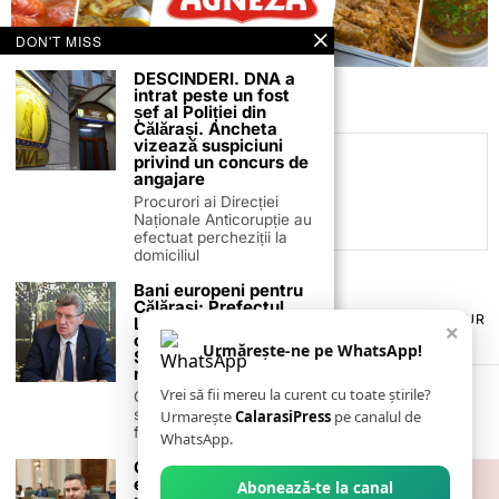
DON'T MISS
DESCINDERI. DNA a
intrat peste un fost
șef al Poliției din
Călărași. Ancheta
vizează suspiciuni
privind un concurs de
C.C
angajare
Procurori ai Direcției
Naționale Anticorupție au
efectuat percheziții la
domiciliul
Bani europeni pentru
Călărași: Prefectul
TERMENI ȘI CONDIȚII
COOKIES
POLITICA DE ANULARE & RETUR
Laurențiu State anunță
×
PUBLICITATE ONLINE & TIPĂRITĂ
DESPRE NOI
CONTACT
colaborarea cu ADR
Urmărește-ne pe WhatsApp!
ZIARUL ANUNȚUL CĂLĂRĂȘEAN
Sud-Muntenia pentru
noi finanțări
Vrei să fii mereu la curent cu toate știrile?
Călărașul se pregătește
să intre pe harta
Urmarește
CalarasiPress
pe canalul de
finanțărilor europene, cu
WhatsApp.
Cristian Rusu cere
explicații pentru Podul
Abonează-te la canal