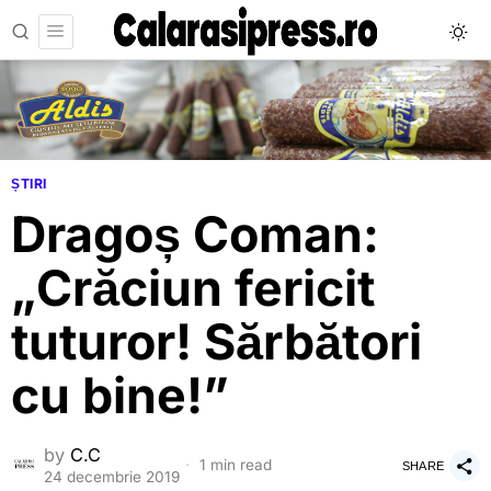
ȘTIRI
Dragoș Coman:
„Crăciun fericit
tuturor! Sărbători
cu bine!”
by
C.C
1 min read
SHARE
24 decembrie 2019