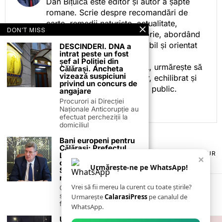
Dan Bițuică este editor și autor a șapte
romane. Scrie despre recomandări de
carte, remedii naturiste, actualitate,
DON'T MISS
cotidian politic, sport și istorie, abordând
subiectele într-un stil accesibil și orientat
DESCINDERI. DNA a
intrat peste un fost
spre informare.
șef al Poliției din
Prin activitatea sa editorială, urmărește să
Călărași. Ancheta
vizează suspiciuni
ofere cititorilor conținut clar, echilibrat și
privind un concurs de
relevant, adaptat interesului public.
angajare
Procurori ai Direcției
Naționale Anticorupție au
efectuat percheziții la
domiciliul
Bani europeni pentru
Călărași: Prefectul
TERMENI ȘI CONDIȚII
COOKIES
POLITICA DE ANULARE & RETUR
Laurențiu State anunță
×
PUBLICITATE ONLINE & TIPĂRITĂ
DESPRE NOI
CONTACT
colaborarea cu ADR
Urmărește-ne pe WhatsApp!
Sud-Muntenia pentru
ZIARUL ANUNȚUL CĂLĂRĂȘEAN
noi finanțări
Vrei să fii mereu la curent cu toate știrile?
Călărașul se pregătește
să intre pe harta
Urmarește
CalarasiPress
pe canalul de
finanțărilor europene, cu
WhatsApp.
Un șofer din Călărași a