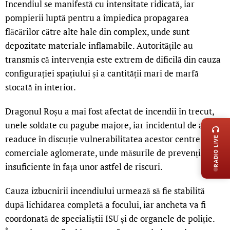
Incendiul se manifestă cu intensitate ridicată, iar
pompierii luptă pentru a împiedica propagarea
flăcărilor către alte hale din complex, unde sunt
depozitate materiale inflamabile. Autoritățile au
transmis că intervenția este extrem de dificilă din cauza
configurației spațiului și a cantității mari de marfă
stocată în interior.
LIVE 
Dragonul Roșu a mai fost afectat de incendii în trecut,
unele soldate cu pagube majore, iar incidentul de astăzi
readuce în discuție vulnerabilitatea acestor centre
RADIO LIVE
comerciale aglomerate, unde măsurile de prevenție par
insuficiente în fața unor astfel de riscuri.
Cauza izbucnirii incendiului urmează să fie stabilită
după lichidarea completă a focului, iar ancheta va fi
coordonată de specialiștii ISU și de organele de poliție.