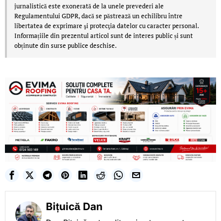
jurnalistică este exonerată de la unele prevederi ale
Regulamentului GDPR, dacă se păstrează un echilibru între
libertatea de exprimare şi protecţia datelor cu caracter personal.
Informațiile din prezentul articol sunt de interes public și sunt
obținute din surse publice deschise.
Bițuică Dan