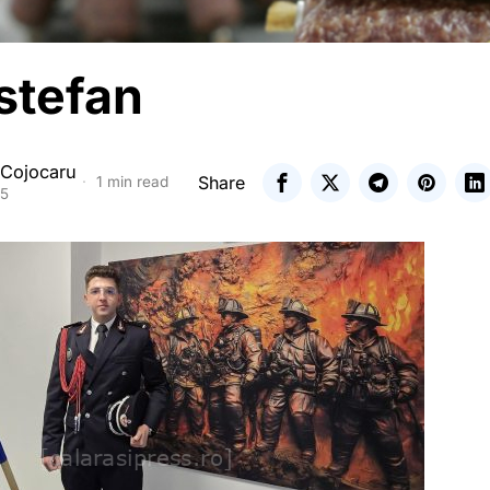
 stefan
 Cojocaru
Share
1 min read
25