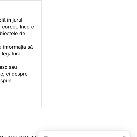
ă în jurul
i corect. Încerc
ubiectele de
a informația să
o legătură
vesc sau
e, ci despre
 spun,