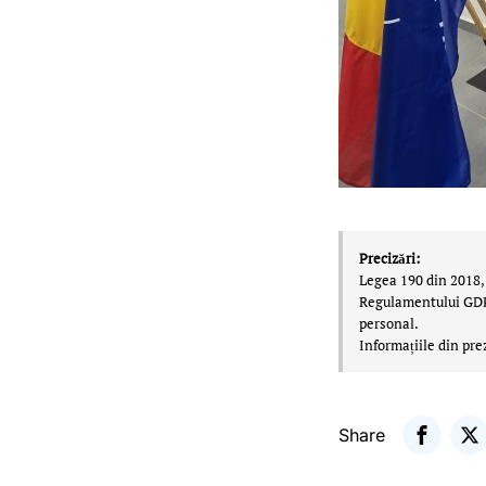
Precizări:
Legea 190 din 2018, 
Regulamentului GDPR,
personal.
Informațiile din pre
Share