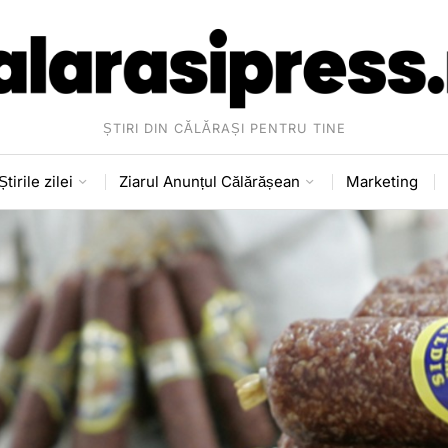
ȘTIRI DIN CĂLĂRAȘI PENTRU TINE
Știrile zilei
Ziarul Anunțul Călărășean
Marketing