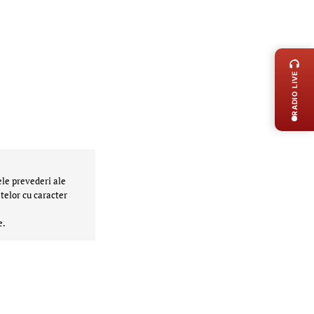
LIVE 
RADIO LIVE
ele prevederi ale
telor cu caracter
e.