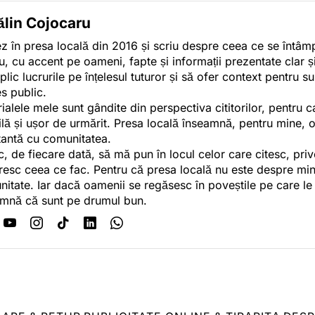
ălin Cojocaru
z în presa locală din 2016 și scriu despre ceea ce se întâmpl
u, cu accent pe oameni, fapte și informații prezentate clar ș
plic lucrurile pe înțelesul tuturor și să ofer context pentru s
es public.
ialele mele sunt gândite din perspectiva cititorilor, pentru c
tilă și ușor de urmărit. Presa locală înseamnă, pentru mine, 
antă cu comunitatea.
c, de fiecare dată, să mă pun în locul celor care citesc, pri
esc ceea ce fac. Pentru că presa locală nu este despre min
itate. Iar dacă oamenii se regăsesc în poveștile pe care le
mnă că sunt pe drumul bun.