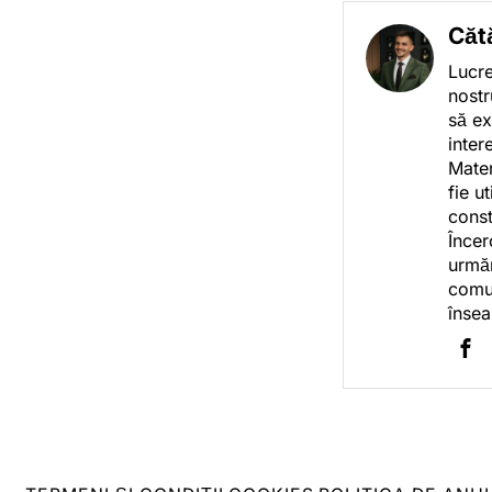
Căt
Lucre
nostr
să ex
inter
Mater
fie u
const
Încer
urmăr
comun
însea