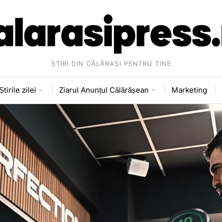
ȘTIRI DIN CĂLĂRAȘI PENTRU TINE
Știrile zilei
Ziarul Anunțul Călărășean
Marketing