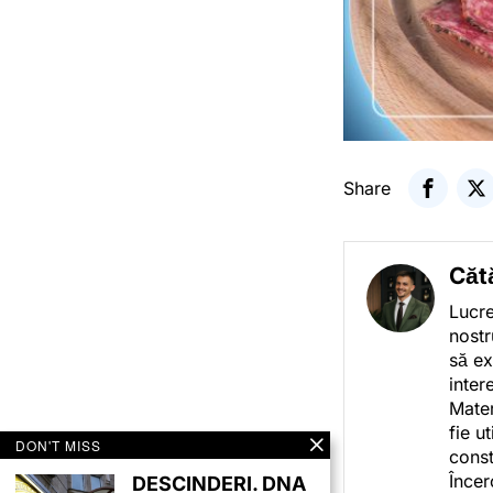
Share
Căt
Lucre
nostr
să ex
inter
Mater
fie u
DON'T MISS
const
Încer
DESCINDERI. DNA