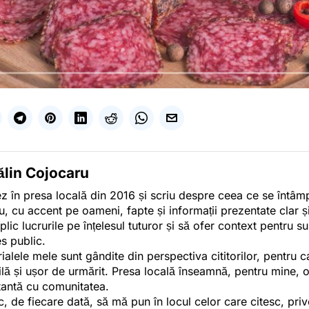
ălin Cojocaru
z în presa locală din 2016 și scriu despre ceea ce se întâmpl
u, cu accent pe oameni, fapte și informații prezentate clar ș
plic lucrurile pe înțelesul tuturor și să ofer context pentru s
es public.
ialele mele sunt gândite din perspectiva cititorilor, pentru c
tilă și ușor de urmărit. Presa locală înseamnă, pentru mine, 
antă cu comunitatea.
c, de fiecare dată, să mă pun în locul celor care citesc, pri