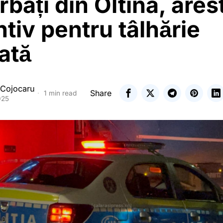
rbați din Oltina, arest
tiv pentru tâlhărie
cată
 Cojocaru
Share
1 min read
025