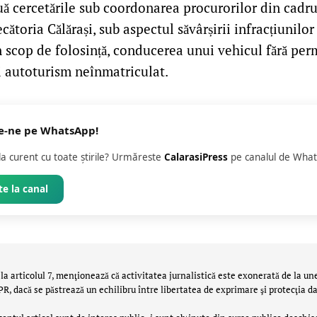
nuă cercetările sub coordonarea procurorilor din cadr
cătoria Călărași, sub aspectul săvârșirii infracțiunilor
 în scop de folosință, conducerea unui vehicul fără per
i autoturism neînmatriculat.
e-ne pe WhatsApp!
 la curent cu toate știrile? Urmăreste
CalarasiPress
pe canalul de What
e la canal
la articolul 7, menţionează că activitatea jurnalistică este exonerată de la un
 dacă se păstrează un echilibru între libertatea de exprimare şi protecţia da