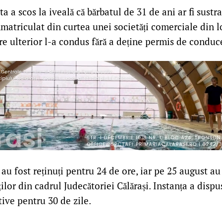
a a scos la iveală că bărbatul de 31 de ani ar fi sustra
matriculat din curtea unei societăți comerciale din l
re ulterior l-a condus fără a deține permis de conduc
 au fost reținuți pentru 24 de ore, iar pe 25 august au
ților din cadrul Judecătoriei Călărași. Instanța a disp
tive pentru 30 de zile.