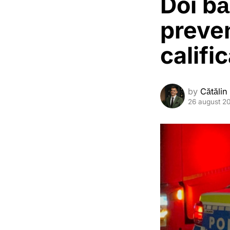
Doi bă
preven
califi
by
Cătălin
26 august 2