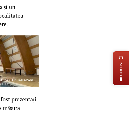
s și un
ocalitatea
ere.
LIVE 
RADIO LIVE
 fost prezentați
us măsura