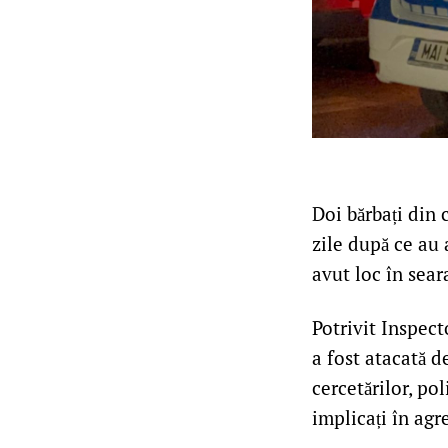
Doi bărbați din 
zile după ce au 
avut loc în seara
Potrivit Inspect
a fost atacată 
cercetărilor, pol
implicați în agr