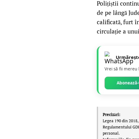
Polițiștii conti
de pe lângă Jude
calificată, furt
circulație a unu
Urmăreșt
Vrei să fii mereu
Abonează-t
Precizări:
Legea 190 din 2018, 
Regulamentului GDPR,
personal.