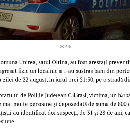
politie
comuna Unirea, satul Oltina, au fost arestați prevent
agresat fizic un localnic și i-au sustras bani din porto
 zilei de 22 august, în jurul orei 21:30, pe o stradă di
oratului de Poliție Județean Călărași, victima, un bărb
de mai multe persoane și deposedată de suma de 800 d
ițiștii au identificat doi suspecți, de 31 și 28 de ani, c
esiune.