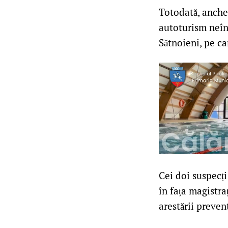
Totodată, anchet
autoturism neîn
Sătnoieni, pe ca
Cei doi suspecți
în fața magistra
arestării preven