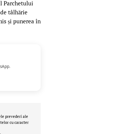
ul Parchetului
 de tâlhărie
mis și punerea în
sApp.
ele prevederi ale
telor cu caracter