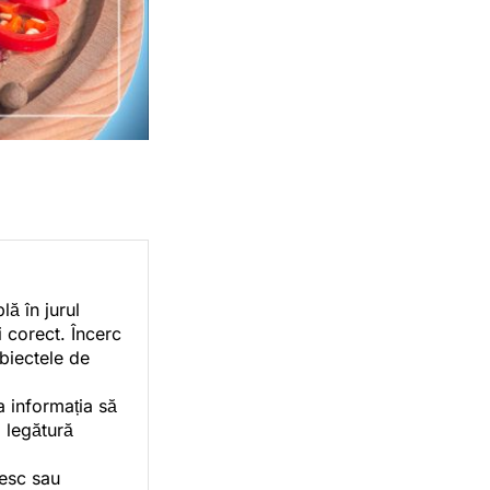
ă în jurul
i corect. Încerc
ubiectele de
a informația să
o legătură
vesc sau