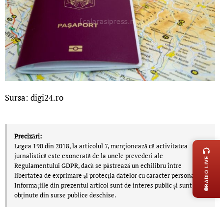
Sursa: digi24.ro
LIVE 
Precizări:
Legea 190 din 2018, la articolul 7, menţionează că activitatea
jurnalistică este exonerată de la unele prevederi ale
RADIO LIVE
Regulamentului GDPR, dacă se păstrează un echilibru între
libertatea de exprimare şi protecţia datelor cu caracter personal.
Informațiile din prezentul articol sunt de interes public și sunt
obținute din surse publice deschise.