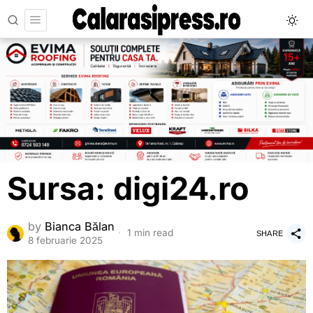
Sursa: digi24.ro
by
Bianca Bălan
1 min read
SHARE
8 februarie 2025