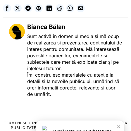
Bianca Bălan
Sunt activă în domeniul media și mă ocup
de realizarea și prezentarea conținutului de
interes pentru comunitate. Mă interesează
poveștile oamenilor, evenimentele și
subiectele care merită explicate clar și pe
înțelesul tuturor.
Îmi construiesc materialele cu atenție la
detalii și la nevoile publicului, urmărind să
ofer informații corecte, relevante și ușor
de urmărit.
TERMENI ȘI CONDIȚII
COOKIES
POLITICA DE ANULARE & RETUR
×
PUBLICITATE ONLINE & TIPĂRITĂ
DESPRE NOI
CONTACT