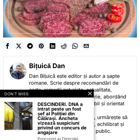
Bițuică Dan
Dan Bițuică este editor și autor a șapte
romane. Scrie despre recomandări de
carte, remedii naturiste, actualitate,
DON'T MISS
cotidian politic, sport și istorie, abordând
subiectele într-un stil accesibil și orientat
DESCINDERI. DNA a
intrat peste un fost
spre informare.
șef al Poliției din
Prin activitatea sa editorială, urmărește să
Călărași. Ancheta
vizează suspiciuni
ofere cititorilor conținut clar, echilibrat și
privind un concurs de
relevant, adaptat interesului public.
angajare
Procurori ai Direcției