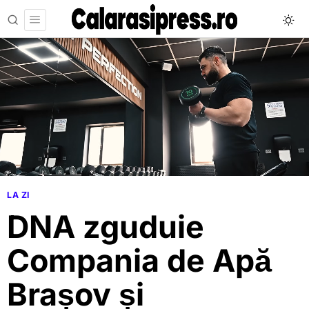
LA ZI
DNA zguduie
Compania de Apă
Brașov și