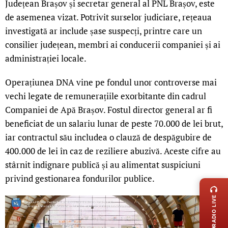
Județean Brașov și secretar general al PNL Brașov, este
de asemenea vizat. Potrivit surselor judiciare, rețeaua
investigată ar include șase suspecți, printre care un
consilier județean, membri ai conducerii companiei și ai
administrației locale.
Operațiunea DNA vine pe fondul unor controverse mai
vechi legate de remunerațiile exorbitante din cadrul
Companiei de Apă Brașov. Fostul director general ar fi
beneficiat de un salariu lunar de peste 70.000 de lei brut,
iar contractul său includea o clauză de despăgubire de
400.000 de lei în caz de reziliere abuzivă. Aceste cifre au
stârnit indignare publică și au alimentat suspiciuni
LIVE 
privind gestionarea fondurilor publice.
RADIO LIVE