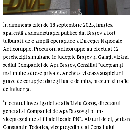
În dimineața zilei de 18 septembrie 2025, liniștea
aparentă a administrației publice din Brașov a fost
tulburată de o amplă operațiune a Direcției Naționale
Anticorupție. Procurorii anticorupție au efectuat 12
percheziții simultane în județele Brașov și Galați, vizând
sediul Companiei de Apă Brașov, Consiliul Județean și
mai multe adrese private. Ancheta vizează suspiciuni
grave de corupție: dare și luare de mită, precum și trafic
de influență.
În centrul investigației se află Liviu Cocoș, directorul
general al Companiei de Apă Brașov și prim-
vicepreședinte al filialei locale PNL. Alături de el, Șerban
Constantin Todorică, vicepreședinte al Consiliului