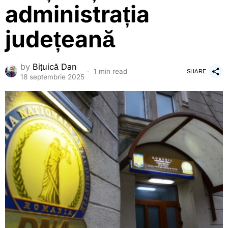
administrația
județeană
by
Bițuică Dan
1 min read
SHARE
18 septembrie 2025