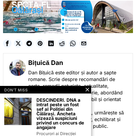
Bițuică Dan
Dan Bițuică este editor și autor a șapte
romane. Scrie despre recomandări de
carte, remedii naturiste, actualitate,
DON'T MISS
cotidian politic, sport și istorie, abordând
subiectele într-un stil accesibil și orientat
DESCINDERI. DNA a
intrat peste un fost
spre informare.
șef al Poliției din
Prin activitatea sa editorială, urmărește să
Călărași. Ancheta
vizează suspiciuni
ofere cititorilor conținut clar, echilibrat și
privind un concurs de
relevant, adaptat interesului public.
angajare
Procurori ai Direcției