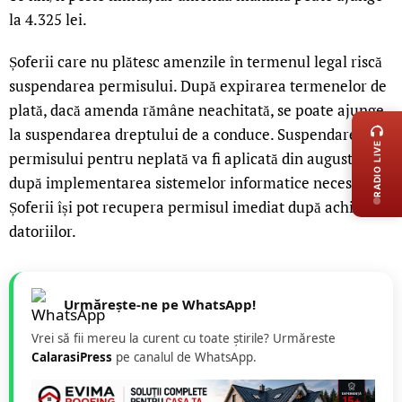
la 4.325 lei.
Șoferii care nu plătesc amenzile în termenul legal riscă
suspendarea permisului. După expirarea termenelor de
LIVE 
plată, dacă amenda rămâne neachitată, se poate ajunge
la suspendarea dreptului de a conduce. Suspendarea
RADIO LIVE
permisului pentru neplată va fi aplicată din august 2026,
după implementarea sistemelor informatice necesare.
Șoferii își pot recupera permisul imediat după achitarea
datoriilor.
Urmărește-ne pe WhatsApp!
Vrei să fii mereu la curent cu toate știrile? Urmăreste
CalarasiPress
pe canalul de WhatsApp.