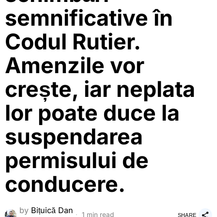
semnificative în
Codul Rutier.
Amenzile vor
crește, iar neplata
lor poate duce la
suspendarea
permisului de
conducere.
by
Bițuică Dan
1 min read
SHARE