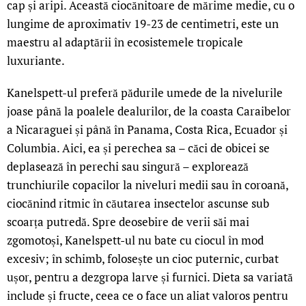
cap și aripi. Această ciocănitoare de mărime medie, cu o
lungime de aproximativ 19-23 de centimetri, este un
maestru al adaptării în ecosistemele tropicale
luxuriante.
Kanelspett-ul preferă pădurile umede de la nivelurile
joase până la poalele dealurilor, de la coasta Caraibelor
a Nicaraguei și până în Panama, Costa Rica, Ecuador și
Columbia. Aici, ea și perechea sa – căci de obicei se
deplasează în perechi sau singură – explorează
trunchiurile copacilor la niveluri medii sau în coroană,
ciocănind ritmic în căutarea insectelor ascunse sub
scoarța putredă. Spre deosebire de verii săi mai
zgomotoși, Kanelspett-ul nu bate cu ciocul în mod
excesiv; în schimb, folosește un cioc puternic, curbat
ușor, pentru a dezgropa larve și furnici. Dieta sa variată
include și fructe, ceea ce o face un aliat valoros pentru