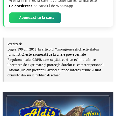
Vrei să fii mereu la curent cu toate știrile? Urmăreste
CalarasiPress
pe canalul de WhatsApp.
Abonează-te la canal
Precizări:
Legea 190 din 2018, la articolul 7, menţionează că activitatea
jurnalistică este exonerată de la unele prevederi ale
Regulamentului GDPR, dacă se păstrează un echilibru între
libertatea de exprimare şi protecţia datelor cu caracter personal.
Informațiile din prezentul articol sunt de interes public și sunt
obținute din surse publice deschise.