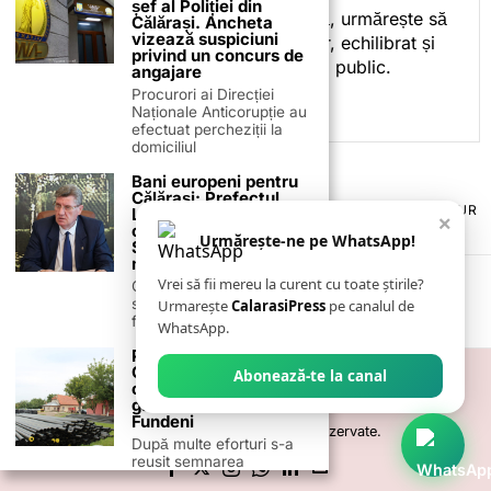
șef al Poliției din
Prin activitatea sa editorială, urmărește să
Călărași. Ancheta
vizează suspiciuni
ofere cititorilor conținut clar, echilibrat și
privind un concurs de
relevant, adaptat interesului public.
angajare
Procurori ai Direcției
Naționale Anticorupție au
efectuat percheziții la
domiciliul
Bani europeni pentru
Călărași: Prefectul
TERMENI ȘI CONDIȚII
COOKIES
POLITICA DE ANULARE & RETUR
Laurențiu State anunță
×
PUBLICITATE ONLINE & TIPĂRITĂ
DESPRE NOI
CONTACT
colaborarea cu ADR
Urmărește-ne pe WhatsApp!
ZIARUL ANUNȚUL CĂLĂRĂȘEAN
Sud-Muntenia pentru
noi finanțări
Vrei să fii mereu la curent cu toate știrile?
Călărașul se pregătește
să intre pe harta
Urmarește
CalarasiPress
pe canalul de
finanțărilor europene, cu
WhatsApp.
Primarul Gheorghiță
Cărtușanu a semnat
Abonează-te la canal
contractul pentru
gaze în localitatea
Fundeni
©
2026
- Toate drepturile sunt rezervate.
După multe eforturi s-a
reusit semnarea
contractului de