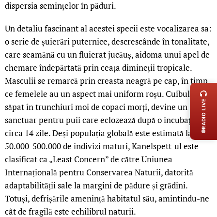
dispersia semințelor în păduri.
Un detaliu fascinant al acestei specii este vocalizarea sa:
o serie de șuierări puternice, descrescânde în tonalitate,
care seamănă cu un fluierat jucăuș, aidoma unui apel de
chemare îndepărtată prin ceața dimineții tropicale.
LIVE 
Masculii se remarcă prin creasta neagră pe cap, în timp
ce femelele au un aspect mai uniform roșu. Cuibul lor,
RADIO LIVE
săpat în trunchiuri moi de copaci morți, devine un
sanctuar pentru puii care eclozează după o incubație de
circa 14 zile. Deși populația globală este estimată la
50.000-500.000 de indivizi maturi, Kanelspett-ul este
clasificat ca „Least Concern” de către Uniunea
Internațională pentru Conservarea Naturii, datorită
adaptabilității sale la margini de pădure și grădini.
Totuși, defrișările amenință habitatul său, amintindu-ne
cât de fragilă este echilibrul naturii.