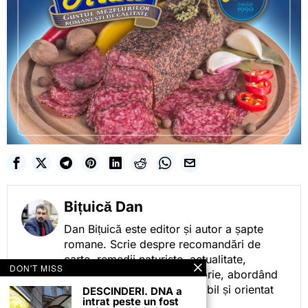
Bițuică Dan
Dan Bițuică este editor și autor a șapte
romane. Scrie despre recomandări de
carte, remedii naturiste, actualitate,
DON'T MISS
cotidian politic, sport și istorie, abordând
subiectele într-un stil accesibil și orientat
DESCINDERI. DNA a
intrat peste un fost
spre informare.