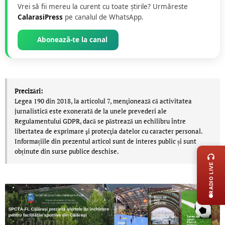
Vrei să fii mereu la curent cu toate știrile? Urmăreste
CalarasiPress
pe canalul de WhatsApp.
Abonează-te la canal
Precizări:
Legea 190 din 2018, la articolul 7, menţionează că activitatea
jurnalistică este exonerată de la unele prevederi ale
Regulamentului GDPR, dacă se păstrează un echilibru între
libertatea de exprimare şi protecţia datelor cu caracter personal.
LIVE 
Informațiile din prezentul articol sunt de interes public și sunt
obținute din surse publice deschise.
RADIO LIVE