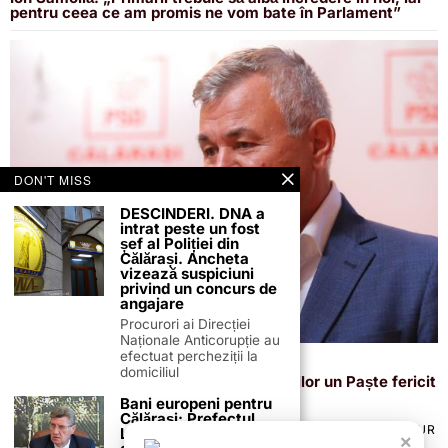
pentru ceea ce am promis ne vom bate în Parlament”
DON'T MISS
DESCINDERI. DNA a
intrat peste un fost
șef al Poliției din
Călărași. Ancheta
vizează suspiciuni
privind un concurs de
angajare
Procurori ai Direcției
Naționale Anticorupție au
efectuat percheziții la
20 aprilie 2025
domiciliul
Deputatul Ion Samoilă urează călărășenilor un Paște fericit
și plin de lumină
Bani europeni pentru
Călărași: Prefectul
TERMENI ȘI CONDIȚII
COOKIES
POLITICA DE ANULARE & RETUR
Laurențiu State anunță
×
PUBLICITATE ONLINE & TIPĂRITĂ
DESPRE NOI
CONTACT