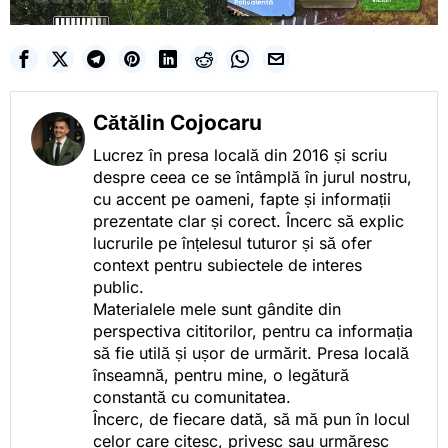
Cătălin Cojocaru
Lucrez în presa locală din 2016 și scriu
despre ceea ce se întâmplă în jurul nostru,
cu accent pe oameni, fapte și informații
prezentate clar și corect. Încerc să explic
lucrurile pe înțelesul tuturor și să ofer
context pentru subiectele de interes
public.
Materialele mele sunt gândite din
perspectiva cititorilor, pentru ca informația
să fie utilă și ușor de urmărit. Presa locală
înseamnă, pentru mine, o legătură
constantă cu comunitatea.
Încerc, de fiecare dată, să mă pun în locul
celor care citesc, privesc sau urmăresc