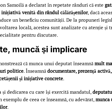
on Samoilă a declarat în repetate rânduri că este
gat
inițiativă venită din rândul călărășenilor
, dacă acea
duce un beneficiu comunității. De la propuneri legisl
voltarea locală, acestea sunt analizate cu atenție și 
ecialitate pentru discutare.
e, muncă și implicare
monstrează că munca unui deputat înseamnă
mult ma
uri politice
. Înseamnă
documentare, prezență activă,
tățenii și inițiative concrete
.
a și dedicarea cu care își exercită mandatul,
deputatu
n exemplu de ceea ce înseamnă, cu adevărat,
munca 
ilor
.