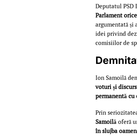
Deputatul PSD I
Parlament orice 
argumentată și a
idei privind dez
comisiilor de sp
Demnitat
Ion Samoilă de
voturi și discurs
permanentă cu ce
Prin seriozitate
Samoilă
oferă u
în slujba oamen