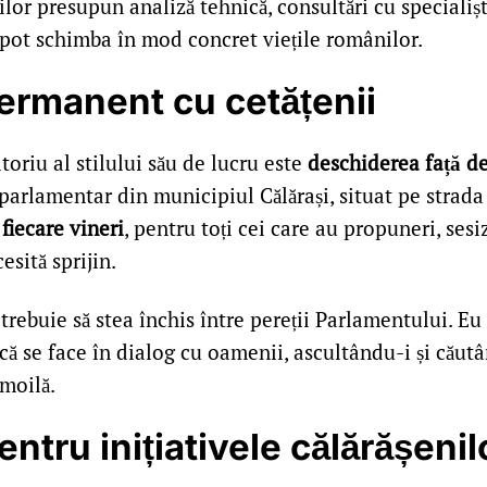
ilor presupun analiză tehnică, consultări cu specialișt
 pot schimba în mod concret viețile românilor.
ermanent cu cetățenii
toriu al stilului său de lucru este
deschiderea față d
parlamentar din municipiul Călărași, situat pe strada S
 fiecare vineri
, pentru toți cei care au propuneri, sesi
sită sprijin.
rebuie să stea închis între pereții Parlamentului. Eu
că se face în dialog cu oamenii, ascultându-i și căutâ
moilă.
entru inițiativele călărășenil