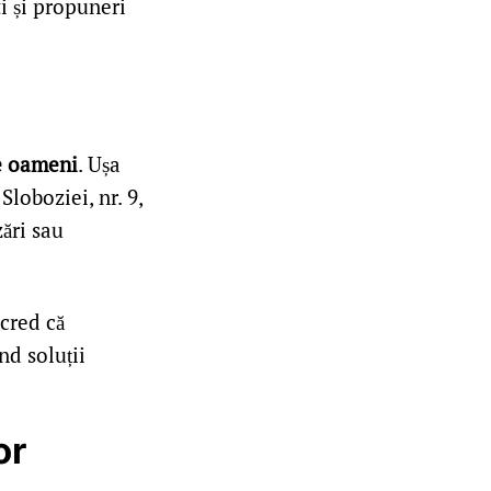
i și propuneri
e oameni
. Ușa
loboziei, nr. 9,
zări sau
 cred că
nd soluții
or