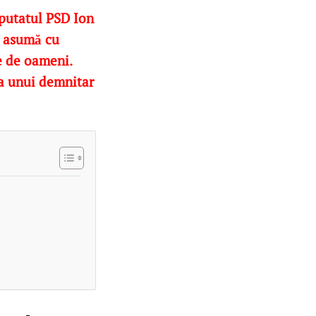
eputatul PSD Ion
și asumă cu
pe de oameni.
ea unui demnitar