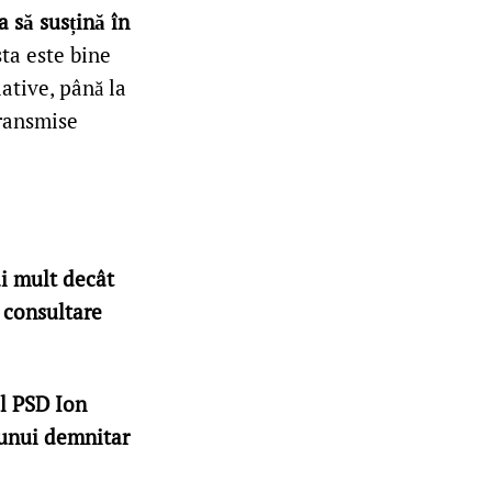
a să susțină în
sta este bine
ative, până la
transmise
i mult decât
 consultare
l PSD Ion
unui demnitar