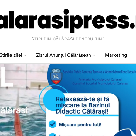
ȘTIRI DIN CĂLĂRAȘI PENTRU TINE
Știrile zilei
Ziarul Anunțul Călărășean
Marketing