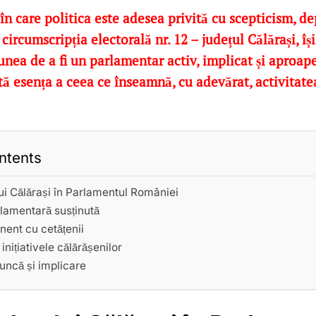
în care politica este adesea privită cu scepticism, d
 circumscripția electorală nr. 12 – județul Călărași, î
unea de a fi un parlamentar activ, implicat și aproa
tă esența a ceea ce înseamnă, cu adevărat, activitat
ntents
ui Călărași în Parlamentul României
rlamentară susținută
ent cu cetățenii
 inițiativele călărășenilor
uncă și implicare