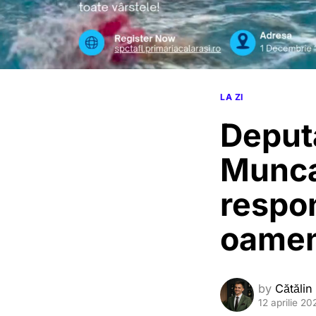
LA ZI
Deput
Munca
respon
oamen
by
Cătălin
12 aprilie 20