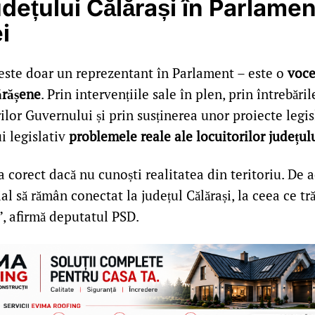
dețului Călărași în Parlamen
i
este doar un reprezentant în Parlament – este o
voce
ărășene
. Prin intervențiile sale în plen, prin întrebăril
or Guvernului și prin susținerea unor proiecte legis
ui legislativ
problemele reale ale locuitorilor județul
a corect dacă nu cunoști realitatea din teritoriu. De 
al să rămân conectat la județul Călărași, la ceea ce tră
”, afirmă deputatul PSD.