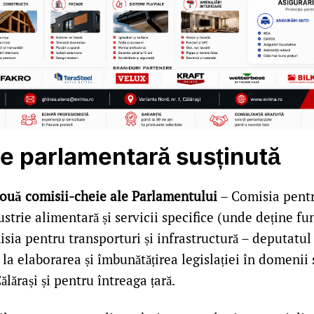
te parlamentară susținută
ouă comisii-cheie ale Parlamentului
– Comisia pentr
dustrie alimentară și servicii specifice (unde deține fu
isia pentru transporturi și infrastructură – deputatu
 la elaborarea și îmbunătățirea legislației în domenii 
ălărași și pentru întreaga țară.