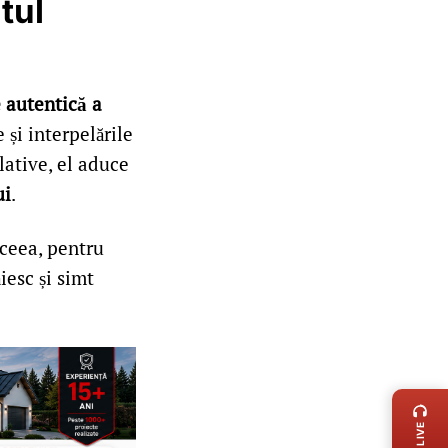
tul
 autentică a
e și interpelările
lative, el aduce
ui
.
aceea, pentru
iesc și simt
LIVE 