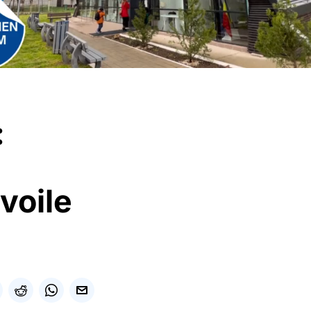
:
voile