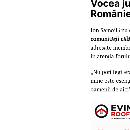
Vocea ju
Românie
Ion Samoilă nu 
comunității căl
adresate membril
în atenția forul
„Nu poți legifer
mine este esenți
oamenii de aici