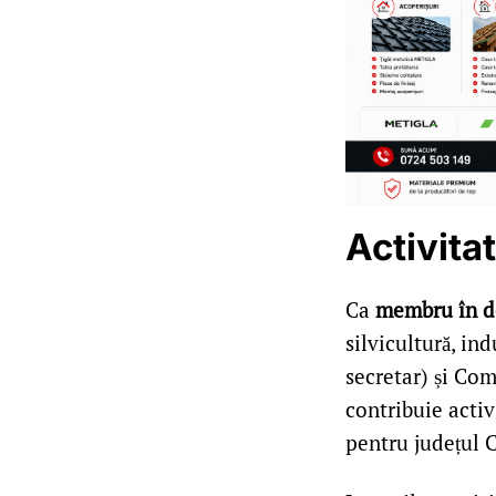
Activita
Ca
membru în d
silvicultură, in
secretar) și Com
contribuie activ
pentru județul C