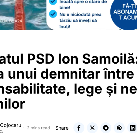
atul PSD Ion Samoilă
 unui demnitar între
sabilitate, lege și ne
ilor
 Cojocaru
Share
2 mins read
25