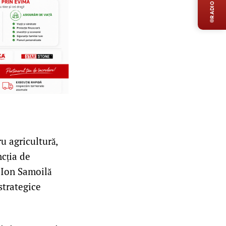
RADIO LIVE
u agricultură,
ncția de
l Ion Samoilă
strategice