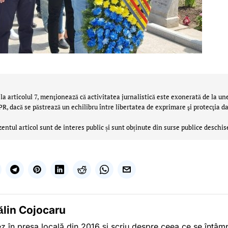
la articolul 7, menţionează că activitatea jurnalistică este exonerată de la un
 dacă se păstrează un echilibru între libertatea de exprimare şi protecţia da
zentul articol sunt de interes public și sunt obținute din surse publice deschis
ălin Cojocaru
z în presa locală din 2016 și scriu despre ceea ce se întâmpl