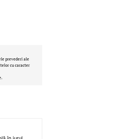
ele prevederi ale
telor cu caracter
e.
ă în jurul