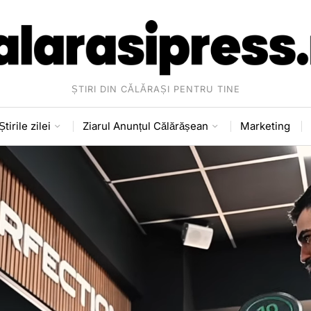
ȘTIRI DIN CĂLĂRAȘI PENTRU TINE
Știrile zilei
Ziarul Anunțul Călărășean
Marketing