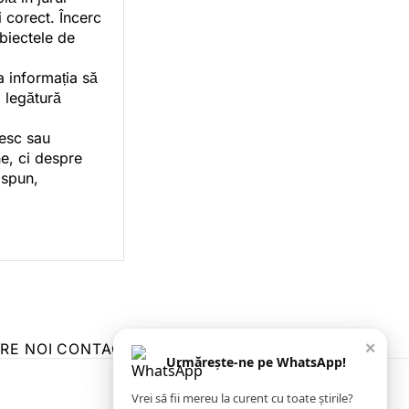
i corect. Încerc
ubiectele de
a informația să
o legătură
vesc sau
e, ci despre
 spun,
×
RE NOI
CONTACT
ZIARUL ANUNȚUL CĂLĂRĂȘEAN
Urmărește-ne pe WhatsApp!
Vrei să fii mereu la curent cu toate știrile?