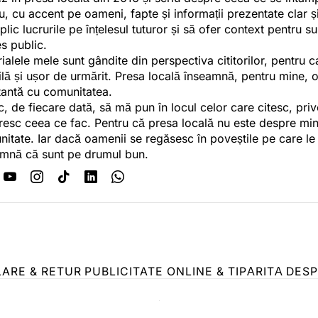
u, cu accent pe oameni, fapte și informații prezentate clar ș
plic lucrurile pe înțelesul tuturor și să ofer context pentru s
es public.
ialele mele sunt gândite din perspectiva cititorilor, pentru c
tilă și ușor de urmărit. Presa locală înseamnă, pentru mine, 
antă cu comunitatea.
c, de fiecare dată, să mă pun în locul celor care citesc, pri
esc ceea ce fac. Pentru că presa locală nu este despre min
itate. Iar dacă oamenii se regăsesc în poveștile pe care le
mnă că sunt pe drumul bun.
LARE & RETUR
PUBLICITATE ONLINE & TIPĂRITĂ
DESP