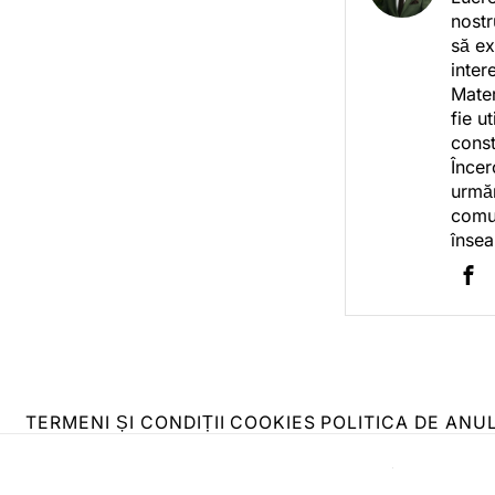
nostr
să ex
inter
Mater
fie u
const
Încer
urmăr
comun
însea
TERMENI ȘI CONDIȚII
COOKIES
POLITICA DE ANU