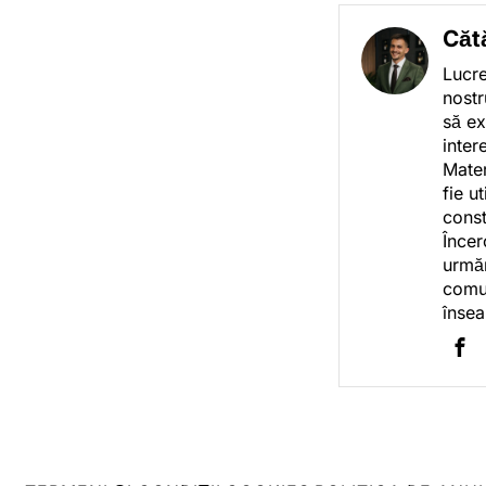
Căt
Lucre
nostr
să ex
inter
Mater
fie u
const
Încer
urmăr
comun
însea