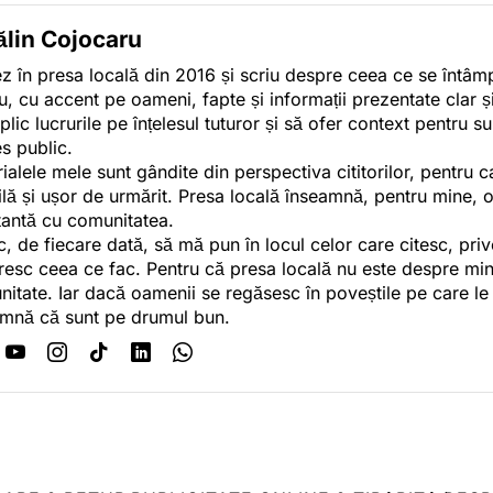
ălin Cojocaru
z în presa locală din 2016 și scriu despre ceea ce se întâmpl
u, cu accent pe oameni, fapte și informații prezentate clar ș
plic lucrurile pe înțelesul tuturor și să ofer context pentru s
es public.
ialele mele sunt gândite din perspectiva cititorilor, pentru c
tilă și ușor de urmărit. Presa locală înseamnă, pentru mine, 
antă cu comunitatea.
c, de fiecare dată, să mă pun în locul celor care citesc, pri
esc ceea ce fac. Pentru că presa locală nu este despre min
itate. Iar dacă oamenii se regăsesc în poveștile pe care le
mnă că sunt pe drumul bun.