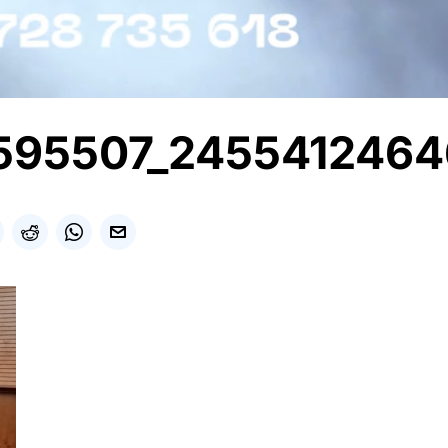
8595507_245541246