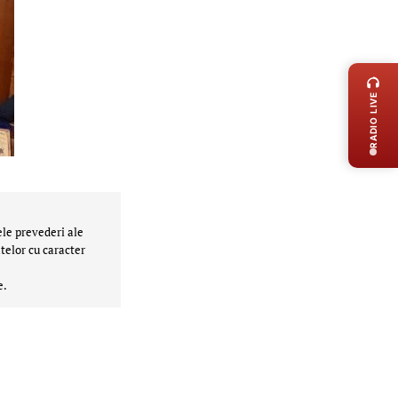
LIVE 
RADIO LIVE
ele prevederi ale
telor cu caracter
e.