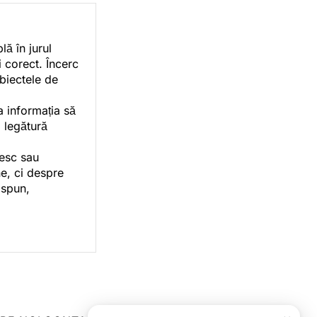
ă în jurul
i corect. Încerc
ubiectele de
a informația să
o legătură
vesc sau
e, ci despre
 spun,