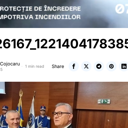
6167_12214041783
 Cojocaru
Share
1 min read
25