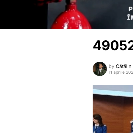
49052
by
Cătălin
11 aprilie 20