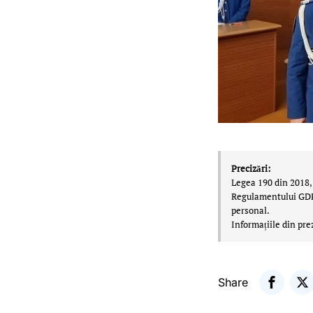
Precizări:
Legea 190 din 2018, 
Regulamentului GDPR,
personal.
Informațiile din pre
Share