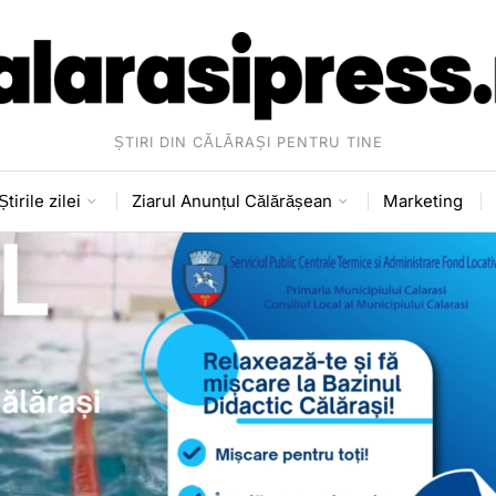
ȘTIRI DIN CĂLĂRAȘI PENTRU TINE
Știrile zilei
Ziarul Anunțul Călărășean
Marketing