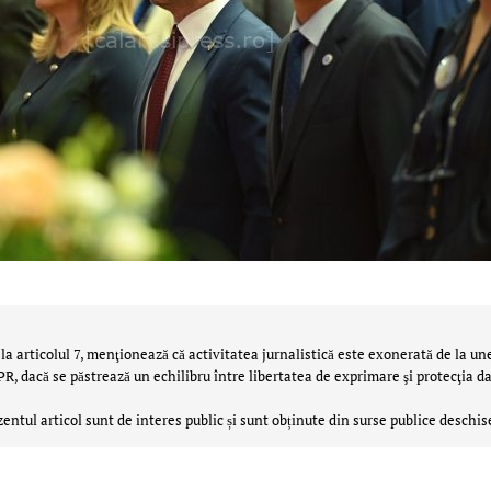
la articolul 7, menţionează că activitatea jurnalistică este exonerată de la un
 dacă se păstrează un echilibru între libertatea de exprimare şi protecţia da
zentul articol sunt de interes public și sunt obținute din surse publice deschis