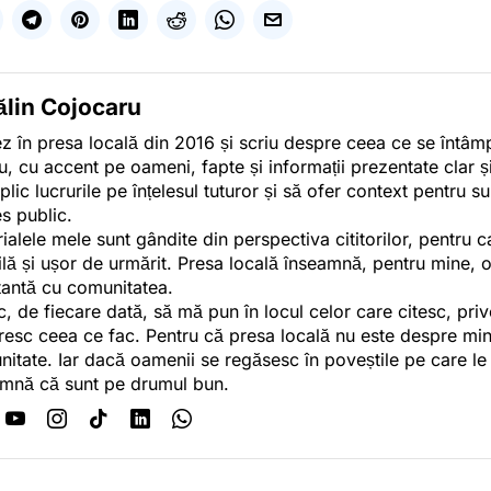
ălin Cojocaru
z în presa locală din 2016 și scriu despre ceea ce se întâmpl
u, cu accent pe oameni, fapte și informații prezentate clar ș
plic lucrurile pe înțelesul tuturor și să ofer context pentru s
es public.
ialele mele sunt gândite din perspectiva cititorilor, pentru c
tilă și ușor de urmărit. Presa locală înseamnă, pentru mine, 
antă cu comunitatea.
c, de fiecare dată, să mă pun în locul celor care citesc, pri
esc ceea ce fac. Pentru că presa locală nu este despre min
itate. Iar dacă oamenii se regăsesc în poveștile pe care le
mnă că sunt pe drumul bun.