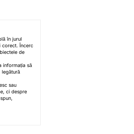
ă în jurul
i corect. Încerc
ubiectele de
a informația să
o legătură
vesc sau
e, ci despre
 spun,