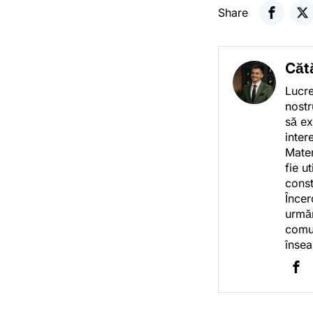
Share
Căt
Lucre
nostr
să ex
inter
Mater
fie u
const
Încer
urmăr
comun
însea