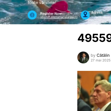
49559
by
Cătălin
27 mai 2025