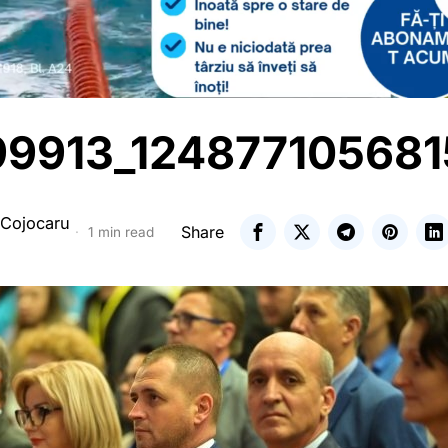
9913_124877105681
 Cojocaru
Share
1 min read