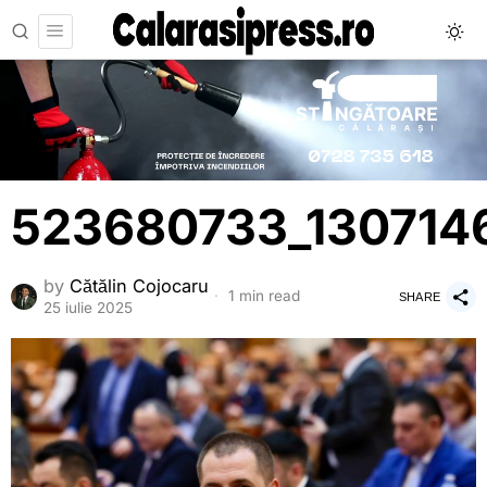
523680733_130714
by
Cătălin Cojocaru
1 min read
SHARE
25 iulie 2025