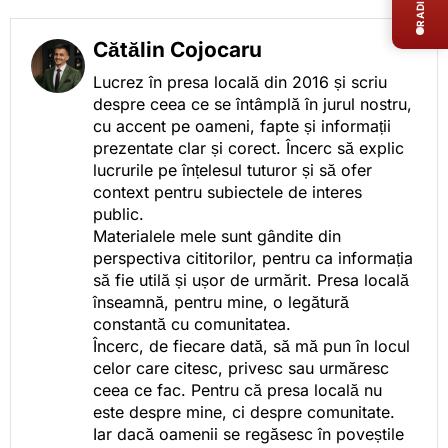
Cătălin Cojocaru
Lucrez în presa locală din 2016 și scriu
despre ceea ce se întâmplă în jurul nostru,
cu accent pe oameni, fapte și informații
prezentate clar și corect. Încerc să explic
lucrurile pe înțelesul tuturor și să ofer
context pentru subiectele de interes
public.
Materialele mele sunt gândite din
perspectiva cititorilor, pentru ca informația
să fie utilă și ușor de urmărit. Presa locală
înseamnă, pentru mine, o legătură
constantă cu comunitatea.
Încerc, de fiecare dată, să mă pun în locul
celor care citesc, privesc sau urmăresc
ceea ce fac. Pentru că presa locală nu
este despre mine, ci despre comunitate.
Iar dacă oamenii se regăsesc în poveștile