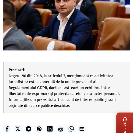
Precizări:
Legea 190 din 2018, la articolul 7, menţionează că activitatea
jurnalistică este exonerată de la unele prevederi ale
Regulamentului GDPR, dacă se păstrează un echilibru între
libertatea de exprimare şi protecţia datelor cu caracter personal.
Informațiile din prezentul articol sunt de interes public și sunt
obținute din surse publice deschise.
LIVE 
RADIO LIVE