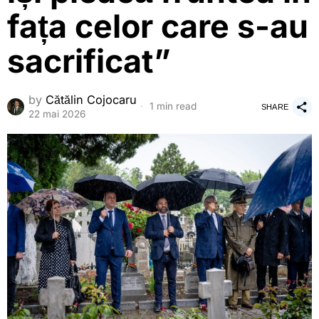
fața celor care s-au
sacrificat”
by
Cătălin Cojocaru
1 min read
SHARE
22 mai 2026