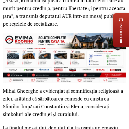
„Astăzi, România își pleacă fruntea în fața celor care au
murit pentru credință, pentru libertate și pentru această
LIVE 
țară”, a transmis deputatul AUR într-un mesaj publicat
pe rețelele de socializare.
RADIO LIVE
Mihai Gheorghe a evidențiat și semnificația religioasă a
zilei, arătând că sărbătoarea coincide cu cinstirea
Sfinților Împărați Constantin și Elena, considerați
simboluri ale credinței și curajului.
La finalul mesajului, deputatul a transmis un omagiu