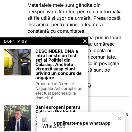
Materialele mele sunt gândite din
perspectiva cititorilor, pentru ca informația
să fie utilă și ușor de urmărit. Presa locală
înseamnă, pentru mine, o legătură
constantă cu comunitatea.
Încerc, de fiecare dată, să mă pun în locul
DON'T MISS
celor care citesc, privesc sau urmăresc
ceea ce fac. Pentru că presa locală nu
DESCINDERI. DNA a
intrat peste un fost
este despre mine, ci despre comunitate.
șef al Poliției din
Iar dacă oamenii se regăsesc în poveștile
Călărași. Ancheta
vizează suspiciuni
pe care le spun, înseamnă că sunt pe
privind un concurs de
drumul bun.
angajare
Procurori ai Direcției
Naționale Anticorupție au
efectuat percheziții la
domiciliul
Bani europeni pentru
Călărași: Prefectul
TERMENI ȘI CONDIȚII
COOKIES
POLITICA DE ANULARE & RETUR
Laurențiu State anunță
×
PUBLICITATE ONLINE & TIPĂRITĂ
DESPRE NOI
CONTACT
colaborarea cu ADR
Urmărește-ne pe WhatsApp!
Sud-Muntenia pentru
ZIARUL ANUNȚUL CĂLĂRĂȘEAN
noi finanțări