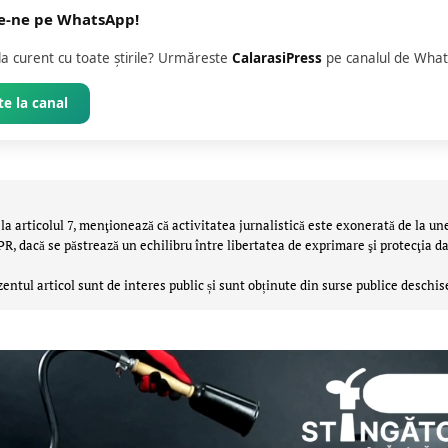
e-ne pe WhatsApp!
 la curent cu toate știrile? Urmăreste
CalarasiPress
pe canalul de What
e la canal
la articolul 7, menţionează că activitatea jurnalistică este exonerată de la un
 dacă se păstrează un echilibru între libertatea de exprimare şi protecţia da
zentul articol sunt de interes public și sunt obținute din surse publice deschis