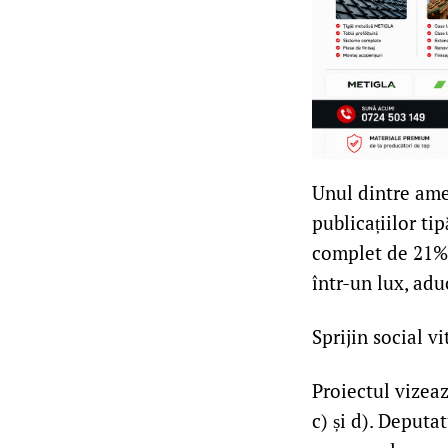
Unul dintre ame
publicațiilor ti
complet de 21%.
într-un lux, adu
Sprijin social vi
Proiectul vizează
c) și d). Deputa