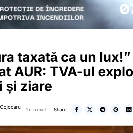
ra taxată ca un lux!”
at AUR: TVA-ul expl
i și ziare
 Cojocaru
Share
1 min read