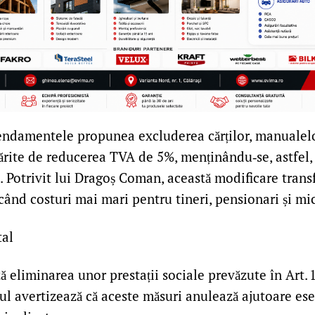
ndamentele propunea excluderea cărților, manualelor
părite de reducerea TVA de 5%, menținându‑se, astfel,
 Potrivit lui Dragoș Coman, această modificare trans
când costuri mai mari pentru tineri, pensionari și mic
tal
 eliminarea unor prestații sociale prevăzute în Art. 154
tul avertizează că aceste măsuri anulează ajutoare es