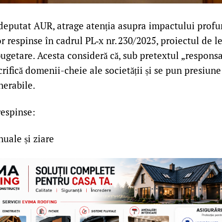
eputat AUR, atrage atenția asupra impactului profu
respinse în cadrul PL‑x nr. 230/2025, proiectul de l
bugetare. Acesta consideră că, sub pretextul „responsab
crifică domenii-cheie ale societății și se pun presiun
nerabile.
espinse:
nuale și ziare