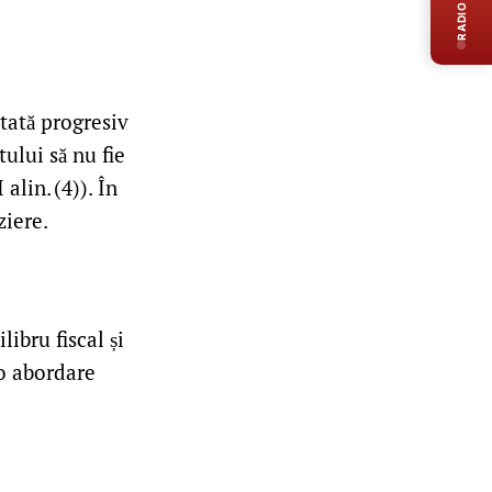
RADIO LIVE
tată progresiv
tului să nu fie
lin. (4)). În
ziere.
bru fiscal și
 o abordare