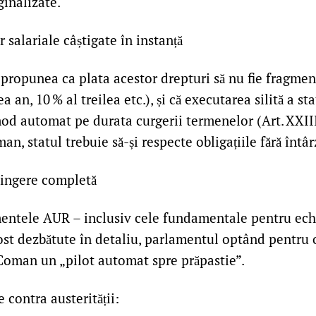
inalizate.
r salariale câștigate în instanță
opunea ca plata acestor drepturi să nu fie fragmen
ea an, 10 % al treilea etc.), și că executarea silită a sta
d automat pe durata curgerii termenelor (Art. XXIII a
an, statul trebuie să-și respecte obligațiile fără întâr
pingere completă
tele AUR – inclusiv cele fundamentale pentru echili
fost dezbătute în detaliu, parlamentul optând pentru
Coman un „pilot automat spre prăpastie”.
 contra austerității: