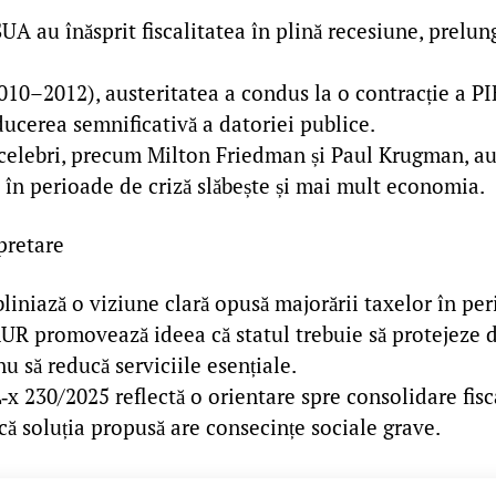
 SUA au înăsprit fiscalitatea în plină recesiune, prelu
010–2012), austeritatea a condus la o contracție a PI
ducerea semnificativă a datoriei publice.
celebri, precum Milton Friedman și Paul Krugman, au 
 în perioade de criză slăbește și mai mult economia.
pretare
liniază o viziune clară opusă majorării taxelor în per
UR promovează ideea că statul trebuie să protejeze d
nu să reducă serviciile esențiale.
‑x 230/2025 reflectă o orientare spre consolidare fis
că soluția propusă are consecințe sociale grave.