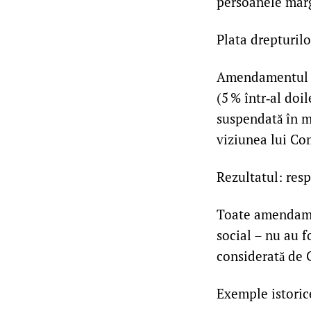
persoanele marg
Plata drepturilo
Amendamentul pr
(5 % într‑al doil
suspendată în mo
viziunea lui Com
Rezultatul: res
Toate amendamen
social – nu au 
considerată de 
Exemple istorice