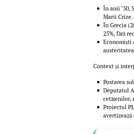
În anii ’30,
Marii Crize.
În Grecia (2
25%, fără re
Economiști 
austeritatea
Context și inter
Postarea sub
Deputatul A
cetățenilor, 
Proiectul PL
avertizează 