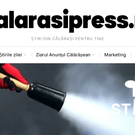
ȘTIRI DIN CĂLĂRAȘI PENTRU TINE
Știrile zilei
Ziarul Anunțul Călărășean
Marketing