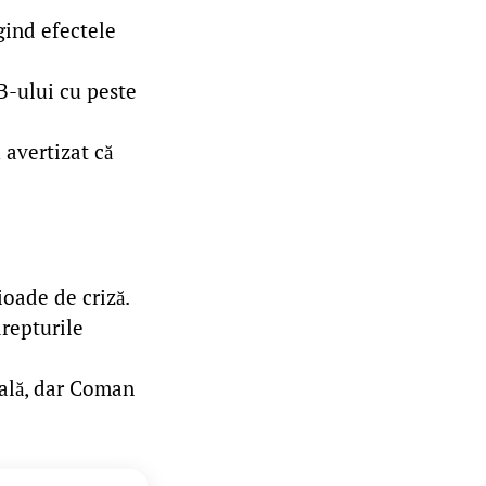
ngind efectele
B-ului cu peste
avertizat că
ioade de criză.
repturile
cală, dar Coman