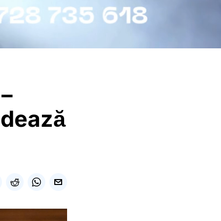
 –
odează