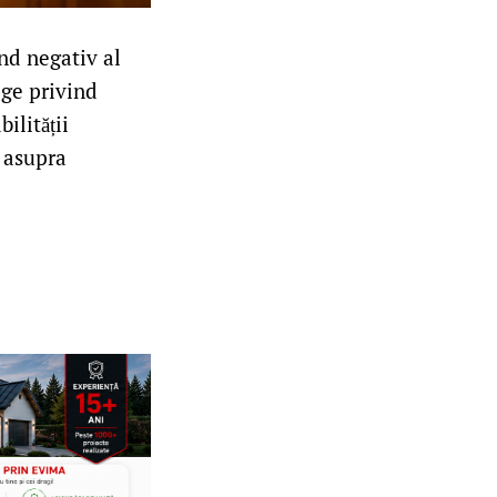
nd negativ al
ege privind
ilității
e asupra