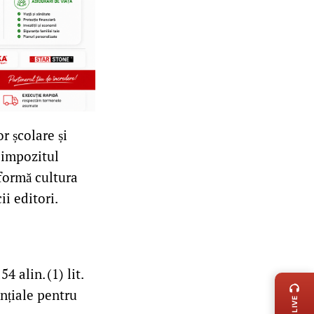
 școlare și
 impozitul
formă cultura
ii editori.
LIVE 
 alin. (1) lit.
ențiale pentru