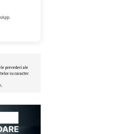
sApp.
ele prevederi ale
telor cu caracter
e.