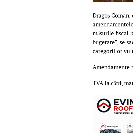
Dragoș Coman, d
amendamentelor 
măsurile fiscal‑
bugetare”, se sa
categoriilor vul
Amendamente r
TVA la cărți, ma