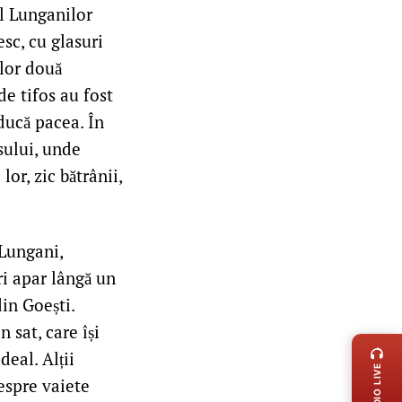
ul Lunganilor
sc, cu glasuri
elor două
de tifos au fost
aducă pacea. În
sului, unde
or, zic bătrânii,
 Lungani,
ri apar lângă un
din Goești.
LIVE 
 sat, care își
deal. Alții
RADIO LIVE
espre vaiete