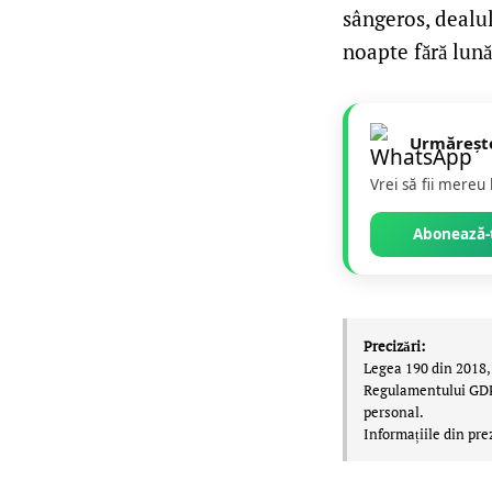
sângeros, dealul
noapte fără lună
Urmăreșt
Vrei să fii mereu
Abonează-t
Precizări:
Legea 190 din 2018, 
Regulamentului GDPR,
personal.
Informațiile din pre