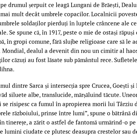
 pe drumul șerpuit ce leagă Lungani de Brăești, Deal
 mai mult decât umbrele copacilor. Localnicii poveste
umbrele soldaților pierduți în luptele crâncene ale c
e. Se spune că, în 1917, peste o mie de ostași răpuși 
bă, în gropi comune, fără slujbe religioase care să le 
i Mondial, dealul a devenit din nou un cimitir al hao
lor căzuți au fost lăsate sub pământul rece. Sufletele l
dihna.
ul dintre Sarca și intersecția spre Crucea, Goești și
ă văd siluete albe, translucide, mărșăluind tăcute. Uneo
ri se risipesc ca fumul în apropierea morii lui Târziu 
ele războiului, prinse între lumi”, spune o bătrână din
n tinerețe, a zărit o astfel de fantomă urmărind-o pe 
e lumini ciudate ce plutesc deasupra crestelor sau d