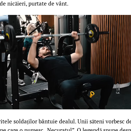
 de nicăieri, purtate de vânt.
itele soldaților bântuie dealul. Unii săteni vorbesc d
 pe care o numesc „Necuratul”. O legendă spune des