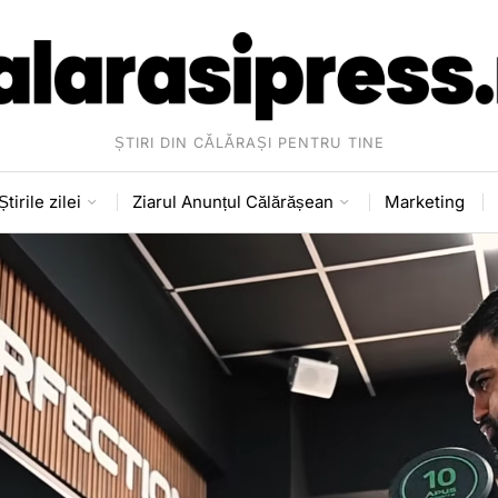
ȘTIRI DIN CĂLĂRAȘI PENTRU TINE
Știrile zilei
Ziarul Anunțul Călărășean
Marketing