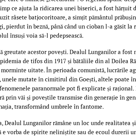
timp ce ajuta la ridicarea unei biserici, a fost hărțuit 
uzit râsete batjocoritoare, a simțit pământul prăbușin
egi, pierdut în beznă, până când un cioban l-a găsit la 
lul însuși voia să-l pedepsească.
dă greutate acestor povești. Dealul Lunganilor a fost
epidemia de tifos din 1917 și bătăliile din al Doilea 
 morminte uitate. În perioada comunistă, lucrările ag
 unele mutate în cimitirul din Goești, altele poate î
fenomenele paranormale pot fi explicate și rațional. 
ră prin văi și poveștile transmise din generație în gen
nația, transformând umbrele în fantome.
a, Dealul Lunganilor rămâne un loc unde realitatea ș
ă e vorba de spirite neliniștite sau de ecoul durerii u