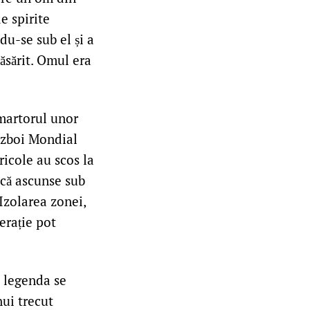
de spirite
du-se sub el și a
răsărit. Omul era
 martorul unor
Război Mondial
ricole au scos la
ncă ascunse sub
Izolarea zonei,
erație pot
i legenda se
nui trecut