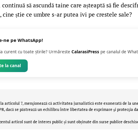
 continuă să ascundă taine care așteaptă să fie descifr
, cine știe ce umbre s-ar putea ivi pe crestele sale?
e-ne pe WhatsApp!
 la curent cu toate știrile? Urmăreste
CalarasiPress
pe canalul de What
e la canal
la articolul 7, menţionează că activitatea jurnalistică este exonerată de la un
 dacă se păstrează un echilibru între libertatea de exprimare şi protecţia da
zentul articol sunt de interes public și sunt obținute din surse publice deschis