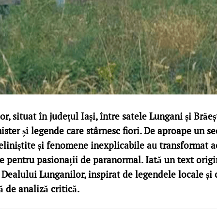
, situat în județul Iași, între satele Lungani și Brăeșt
ister și legende care stârnesc fiori. De aproape un se
eliniștite și fenomene inexplicabile au transformat a
e pentru pasionații de paranormal. Iată un text orig
Dealului Lunganilor, inspirat de legendele locale și
ă de analiză critică.