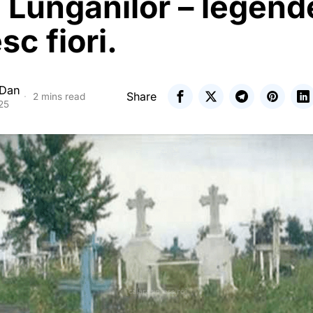
 Lunganilor – legend
sc fiori.
 Dan
Share
2 mins read
025