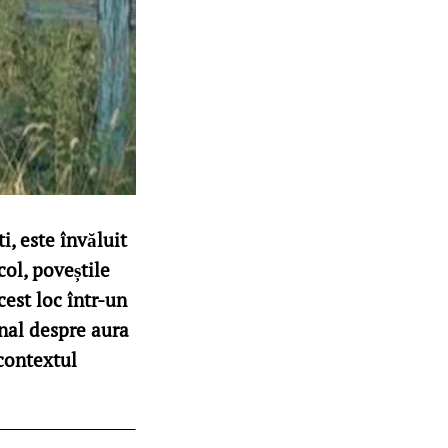
i, este învăluit
col, poveștile
cest loc într-un
inal despre aura
 contextul