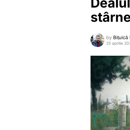
Dealul
stârne
by
Bițuică
25 aprilie 2