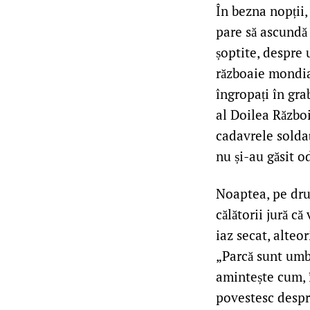
În bezna nopții,
pare să ascundă
șoptite, despre 
războaie mondial
îngropați în gra
al Doilea Războ
cadavrele soldați
nu și-au găsit o
Noaptea, pe drum
călătorii jură c
iaz secat, alteo
„Parcă sunt umbr
amintește cum, î
povestesc despr