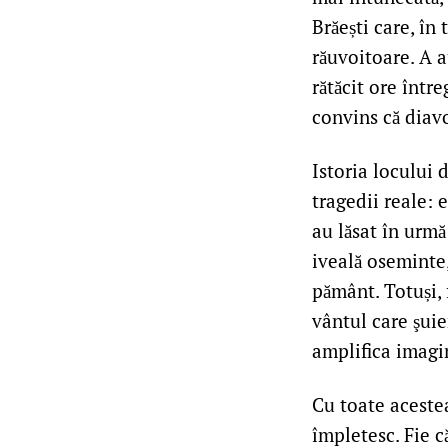
Brăești care, în 
răuvoitoare. A a
rătăcit ore într
convins că diavo
Istoria locului 
tragedii reale: 
au lăsat în urmă
iveală oseminte,
pământ. Totuși, 
vântul care şuie
amplifica imagi
Cu toate aceste
împletesc. Fie c