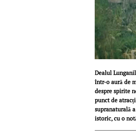
Dealul Lunganilor
într-o aură de m
despre spirite n
punct de atracți
supranaturală a 
istoric, cu o not