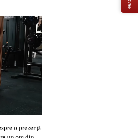
espre o prezență
pre un om din