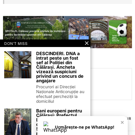
DON'T MISS
DESCINDERI. DNA a
intrat peste un fost
șef al Poliției din
Călărași. Ancheta
vizează suspiciuni
privind un concurs de
C.C
angajare
Procurori ai Direcției
Naționale Anticorupție au
efectuat percheziții la
domiciliul
Bani europeni pentru
Călărași: Prefectul
TERMENI ȘI CONDIȚII
COOKIES
POLITICA DE ANULARE & RETUR
Laurențiu State anunță
×
PUBLICITATE ONLINE & TIPĂRITĂ
DESPRE NOI
CONTACT
colaborarea cu ADR
Urmărește-ne pe WhatsApp!
ZIARUL ANUNȚUL CĂLĂRĂȘEAN
Sud-Muntenia pentru
noi finanțări