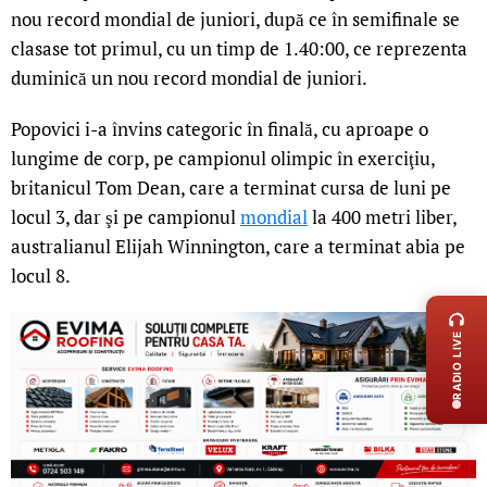
nou record mondial de juniori, după ce în semifinale se
clasase tot primul, cu un timp de 1.40:00, ce reprezenta
duminică un nou record mondial de juniori.
Popovici i-a învins categoric în finală, cu aproape o
lungime de corp, pe campionul olimpic în exerciţiu,
britanicul Tom Dean, care a terminat cursa de luni pe
locul 3, dar şi pe campionul
mondial
la 400 metri liber,
australianul Elijah Winnington, care a terminat abia pe
locul 8.
LIVE 
RADIO LIVE