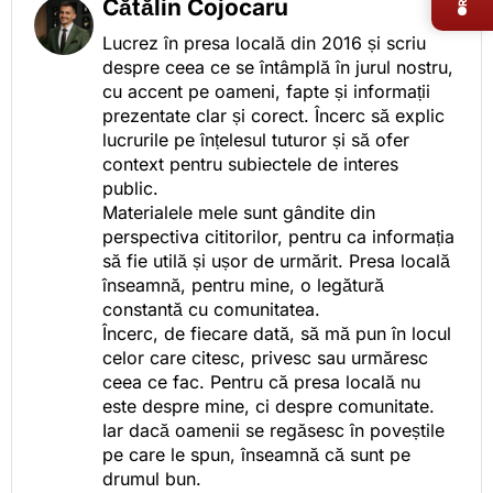
Cătălin Cojocaru
Lucrez în presa locală din 2016 și scriu
despre ceea ce se întâmplă în jurul nostru,
cu accent pe oameni, fapte și informații
prezentate clar și corect. Încerc să explic
lucrurile pe înțelesul tuturor și să ofer
context pentru subiectele de interes
public.
Materialele mele sunt gândite din
perspectiva cititorilor, pentru ca informația
să fie utilă și ușor de urmărit. Presa locală
înseamnă, pentru mine, o legătură
constantă cu comunitatea.
Încerc, de fiecare dată, să mă pun în locul
celor care citesc, privesc sau urmăresc
ceea ce fac. Pentru că presa locală nu
este despre mine, ci despre comunitate.
Iar dacă oamenii se regăsesc în poveștile
pe care le spun, înseamnă că sunt pe
drumul bun.