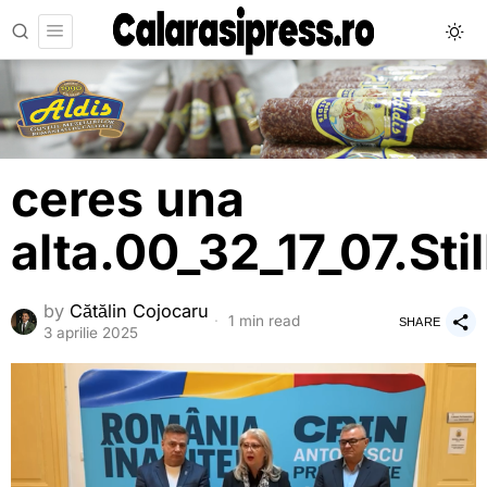
ceres una
alta.00_32_17_07.Sti
by
Cătălin Cojocaru
1 min read
SHARE
3 aprilie 2025