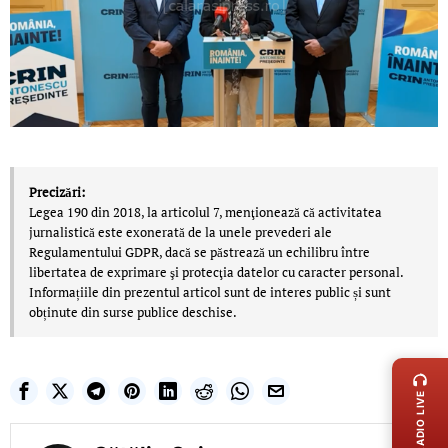
Precizări:
Legea 190 din 2018, la articolul 7, menţionează că activitatea
jurnalistică este exonerată de la unele prevederi ale
Regulamentului GDPR, dacă se păstrează un echilibru între
libertatea de exprimare şi protecţia datelor cu caracter personal.
Informațiile din prezentul articol sunt de interes public și sunt
obținute din surse publice deschise.
LIVE 
RADIO LIVE