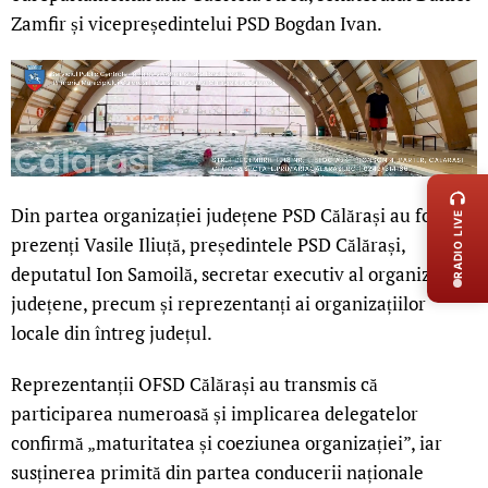
Zamfir și vicepreședintelui PSD Bogdan Ivan.
LIVE 
Din partea organizației județene PSD Călărași au fost
RADIO LIVE
prezenți Vasile Iliuță, președintele PSD Călărași,
deputatul Ion Samoilă, secretar executiv al organizației
județene, precum și reprezentanți ai organizațiilor
locale din întreg județul.
Reprezentanții OFSD Călărași au transmis că
participarea numeroasă și implicarea delegatelor
confirmă „maturitatea și coeziunea organizației”, iar
susținerea primită din partea conducerii naționale