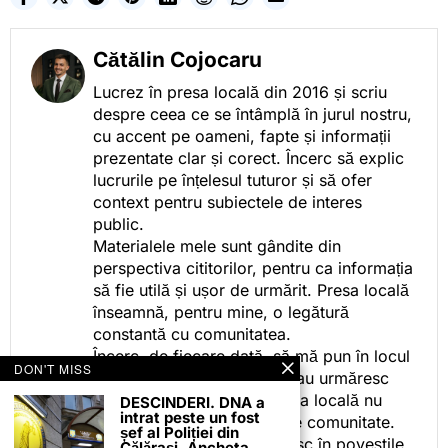
Cătălin Cojocaru
Lucrez în presa locală din 2016 și scriu
despre ceea ce se întâmplă în jurul nostru,
cu accent pe oameni, fapte și informații
prezentate clar și corect. Încerc să explic
lucrurile pe înțelesul tuturor și să ofer
context pentru subiectele de interes
public.
Materialele mele sunt gândite din
perspectiva cititorilor, pentru ca informația
să fie utilă și ușor de urmărit. Presa locală
înseamnă, pentru mine, o legătură
constantă cu comunitatea.
Încerc, de fiecare dată, să mă pun în locul
DON'T MISS
celor care citesc, privesc sau urmăresc
ceea ce fac. Pentru că presa locală nu
DESCINDERI. DNA a
intrat peste un fost
este despre mine, ci despre comunitate.
șef al Poliției din
Iar dacă oamenii se regăsesc în poveștile
Călărași. Ancheta