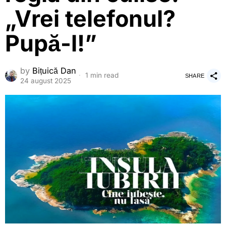
„Vrei telefonul?
Pupă-l!”
by
Bițuică Dan
1 min read
SHARE
24 august 2025