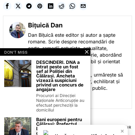
Bițuică Dan
Dan Bițuică este editor și autor a șapte
romane. Scrie despre recomandări de
carte, remedii naturiste, actualitate,
DON'T MISS
cotidian politic, sport și istorie, abordând
subiectele într-un stil accesibil și orientat
DESCINDERI. DNA a
intrat peste un fost
spre informare.
șef al Poliției din
Prin activitatea sa editorială, urmărește să
Călărași. Ancheta
vizează suspiciuni
ofere cititorilor conținut clar, echilibrat și
privind un concurs de
relevant, adaptat interesului public.
angajare
Procurori ai Direcției
Naționale Anticorupție au
efectuat percheziții la
domiciliul
Bani europeni pentru
Călărași: Prefectul
TERMENI ȘI CONDIȚII
COOKIES
POLITICA DE ANULARE & RETUR
Laurențiu State anunță
×
PUBLICITATE ONLINE & TIPĂRITĂ
DESPRE NOI
CONTACT
colaborarea cu ADR