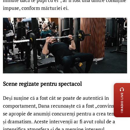
minute dacă te pupi cu el”, ar fi fost una dintre condițiile
impuse, conform mărturiei ei.
LIVE 
Scene regizate pentru spectacol
RADIO LIVE
Deși susține că a fost cât se poate de autentică în
comportament, Dana recunoaște că a fost „convinsă” să
se apropie de anumiți concurenți pentru a crea tensiune
și dramatism. Aceste intervenții ar fi avut rolul de a
intensifica atmosfera și de a menține interesul