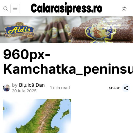
960px-
Kamchatka_peninsu
by
Bițuică Dan
1 min read
SHARE
20 iulie 2025