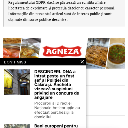
Regulamentului GDPR, dacă se păstrează un echilibru între
libertatea de exprimare şi protecţia datelor cu caracter personal.
Informațiile din prezentul articol sunt de interes public și sunt
obținute din surse publice deschise.
DON'T MISS
DESCINDERI. DNA a
intrat peste un fost
șef al Poliției din
Călărași. Ancheta
vizează suspiciuni
privind un concurs de
C.C
angajare
Procurori ai Direcției
Naționale Anticorupție au
efectuat percheziții la
domiciliul
Bani europeni pentru