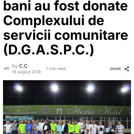
bani au fost donate
Complexului de
servicii comunitare
(D.G.A.S.P.C.)
by
C.C
1 min read
SHARE
16 august 2018