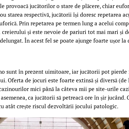
e provoacă jucătorilor o stare de plăcere, chiar eufor
u starea respectivă, jucătorii își doresc repetarea acț
euforică. Prin repetarea pe termen lung a acelui com
a creierului și este nevoie de pariuri tot mai mari și 
ndelungat. În acest fel se poate ajunge foarte ușor la
no sunt în prezent uimitoare, iar jucătorii pot pierde
i. Oferta de jocuri este foarte extinsă și diversă (de 
azinourilor mici până la câteva mii pe site-urile caz
 asemenea, ca jucătorii să petreacă ore în șir jucând.
u atât crește riscul dezvoltării jocului patologic.