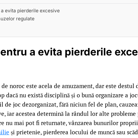
 a evita pierderile excesive
uzelor regulate
pentru a evita pierderile exc
 de noroc este acela de amuzament, dar este destul d
op dacă nu există disciplină și o bună organizare a joc
il de joc dezorganizat, fără niciun fel de plan, cauzea
ve, iar acestea determină la rândul lor alte problem
e nu mai pot fi returnate, vânzarea bunurilor proprii
ilie
și prietenie, pierderea locului de muncă sau scă