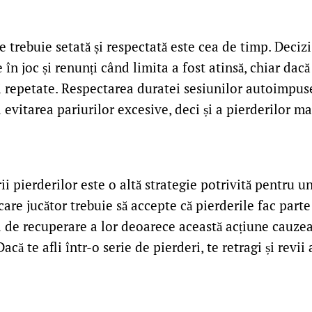
re trebuie setată și respectată este cea de timp. Decizi
în joc și renunți când limita a fost atinsă, chiar dacă 
i repetate. Respectarea duratei sesiunilor autoimpus
a evitarea pariurilor excesive, deci și a pierderilor ma
ii pierderilor este o altă strategie potrivită pentru un
care jucător trebuie să accepte că pierderile fac parte 
a de recuperare a lor deoarece această acțiune cauzea
că te afli într-o serie de pierderi, te retragi și revii