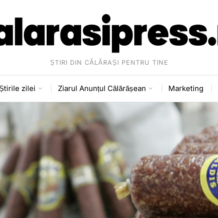
ȘTIRI DIN CĂLĂRAȘI PENTRU TINE
Știrile zilei
Ziarul Anunțul Călărășean
Marketing