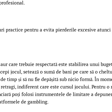
rofesional.
uri practice pentru a evita pierderile excesive atunci
aur care trebuie respectată este stabilirea unui buget
începi jocul, setează o sumă de bani pe care să o cheltu
de timp și să nu fie depășită sub nicio formă. În mome
 retragi, indiferent care este cursul jocului. Pentru o
ciară poți folosi instrumentele de limitare a depuner
latformele de gambling.