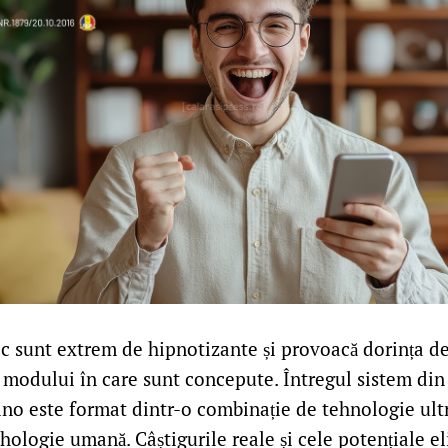
oc sunt extrem de hipnotizante și provoacă dorința d
 modului în care sunt concepute. Întregul sistem din 
zino este format dintr-o combinație de tehnologie ul
ologie umană. Câștigurile reale și cele potențiale e