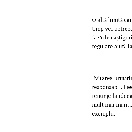
O altă limită ca
timp vei petrece 
fază de câștigur
regulate ajută l
Evitarea urmărir
responsabil. Fie
renunțe la idee
mult mai mari. Da
exemplu.