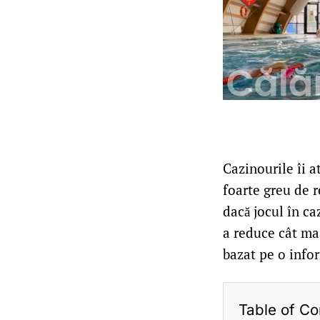
Cazinourile îi a
foarte greu de 
dacă jocul în ca
a reduce cât mai
bazat pe o info
Table of Co