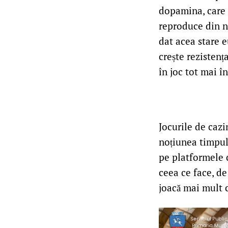
dopamina, care l
reproduce din no
dat acea stare 
crește rezistenț
în joc tot mai î
Jocurile de cazi
noțiunea timpulu
pe platformele c
ceea ce face, de
joacă mai mult c