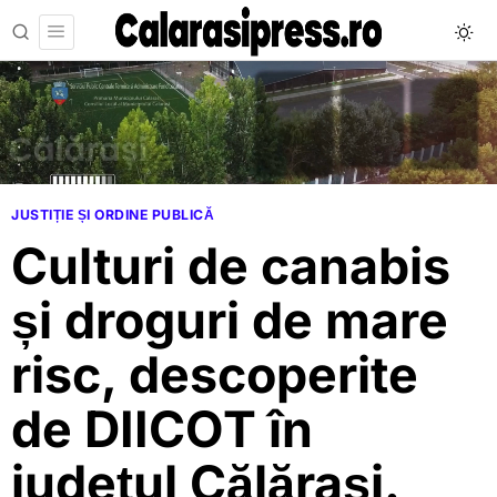
JUSTIȚIE ȘI ORDINE PUBLICĂ
Culturi de canabis
și droguri de mare
risc, descoperite
de DIICOT în
județul Călărași.