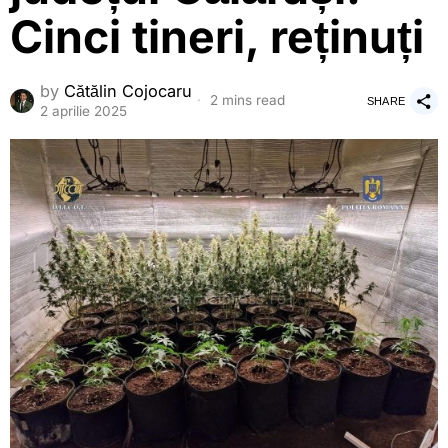
Cinci tineri, reținuți
by
Cătălin Cojocaru
2 mins read
SHARE
2 aprilie 2025