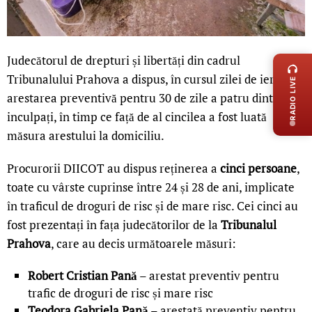
LIVE 
Judecătorul de drepturi și libertăți din cadrul
Tribunalului Prahova a dispus, în cursul zilei de ieri,
RADIO LIVE
arestarea preventivă pentru 30 de zile a patru dintre
inculpați, în timp ce față de al cincilea a fost luată
măsura arestului la domiciliu.
Procurorii DIICOT au dispus reținerea a
cinci persoane
,
toate cu vârste cuprinse între 24 și 28 de ani, implicate
în traficul de droguri de risc și de mare risc. Cei cinci au
fost prezentați în fața judecătorilor de la
Tribunalul
Prahova
, care au decis următoarele măsuri:
Robert Cristian Pană
– arestat preventiv pentru
trafic de droguri de risc și mare risc
Teodora Gabriela Pană
– arestată preventiv pentru