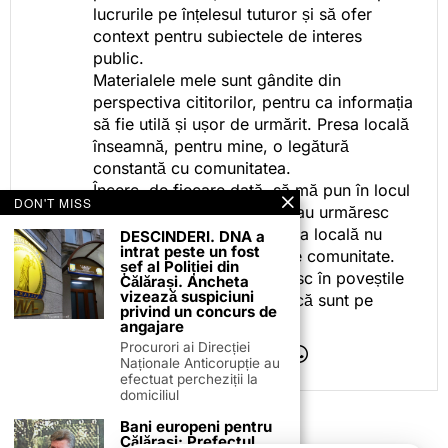
lucrurile pe înțelesul tuturor și să ofer
context pentru subiectele de interes
public.
Materialele mele sunt gândite din
perspectiva cititorilor, pentru ca informația
să fie utilă și ușor de urmărit. Presa locală
înseamnă, pentru mine, o legătură
constantă cu comunitatea.
Încerc, de fiecare dată, să mă pun în locul
DON'T MISS
celor care citesc, privesc sau urmăresc
ceea ce fac. Pentru că presa locală nu
DESCINDERI. DNA a
intrat peste un fost
este despre mine, ci despre comunitate.
șef al Poliției din
Iar dacă oamenii se regăsesc în poveștile
Călărași. Ancheta
vizează suspiciuni
pe care le spun, înseamnă că sunt pe
privind un concurs de
drumul bun.
angajare
Procurori ai Direcției
Naționale Anticorupție au
efectuat percheziții la
domiciliul
Bani europeni pentru
Călărași: Prefectul