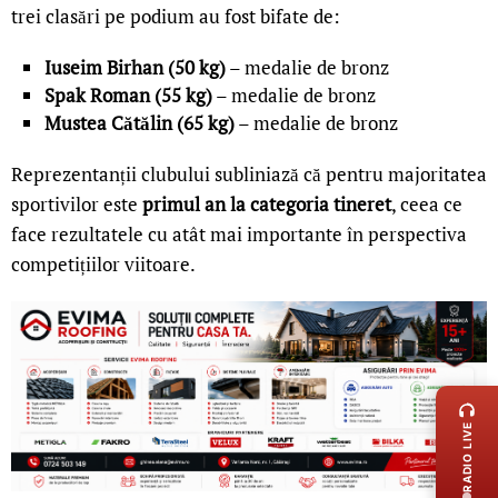
trei clasări pe podium au fost bifate de:
Iuseim Birhan (50 kg)
– medalie de bronz
Spak Roman (55 kg)
– medalie de bronz
Mustea Cătălin (65 kg)
– medalie de bronz
Reprezentanții clubului subliniază că pentru majoritatea
sportivilor este
primul an la categoria tineret
, ceea ce
face rezultatele cu atât mai importante în perspectiva
competițiilor viitoare.
LIVE 
RADIO LIVE