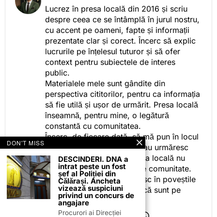
Lucrez în presa locală din 2016 și scriu
despre ceea ce se întâmplă în jurul nostru,
cu accent pe oameni, fapte și informații
prezentate clar și corect. Încerc să explic
lucrurile pe înțelesul tuturor și să ofer
context pentru subiectele de interes
public.
Materialele mele sunt gândite din
perspectiva cititorilor, pentru ca informația
să fie utilă și ușor de urmărit. Presa locală
înseamnă, pentru mine, o legătură
constantă cu comunitatea.
Încerc, de fiecare dată, să mă pun în locul
DON'T MISS
celor care citesc, privesc sau urmăresc
ceea ce fac. Pentru că presa locală nu
DESCINDERI. DNA a
intrat peste un fost
este despre mine, ci despre comunitate.
șef al Poliției din
Iar dacă oamenii se regăsesc în poveștile
Călărași. Ancheta
vizează suspiciuni
pe care le spun, înseamnă că sunt pe
privind un concurs de
drumul bun.
angajare
Procurori ai Direcției