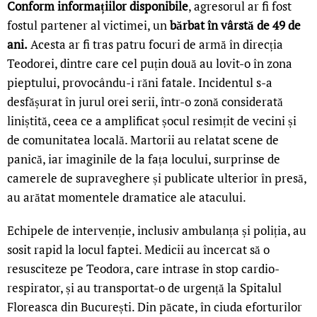
Conform informațiilor disponibile
, agresorul ar fi fost
fostul partener al victimei, un
bărbat în vârstă de 49 de
ani.
Acesta ar fi tras patru focuri de armă în direcția
Teodorei, dintre care cel puțin două au lovit-o în zona
pieptului, provocându-i răni fatale. Incidentul s-a
desfășurat în jurul orei serii, într-o zonă considerată
liniștită, ceea ce a amplificat șocul resimțit de vecini și
de comunitatea locală. Martorii au relatat scene de
panică, iar imaginile de la fața locului, surprinse de
camerele de supraveghere și publicate ulterior în presă,
au arătat momentele dramatice ale atacului.
Echipele de intervenție, inclusiv ambulanța și poliția, au
sosit rapid la locul faptei. Medicii au încercat să o
resusciteze pe Teodora, care intrase în stop cardio-
respirator, și au transportat-o de urgență la Spitalul
Floreasca din București. Din păcate, în ciuda eforturilor