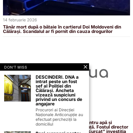
14 februarie 2026
Tânăr mort după o bătaie în cartierul Doi Moldoveni din
Călărași. Scandalul ar fi pornit din cauza drogurilor
DON'T MISS
DESCINDERI. DNA a
intrat peste un fost
șef al Poliției din
Călărași. Ancheta
vizează suspiciuni
privind un concurs de
angajare
Procurori ai Direcției
Naționale Anticorupție au
13 februarie 2026
efectuat percheziții la
Proiectul de 400 de milioane de euro pentru apă și
domiciliul
canalizare, confirmat definitiv de instanță. Fostul director
reacționează după acuzațiile că ar fi „încurcat” investiția