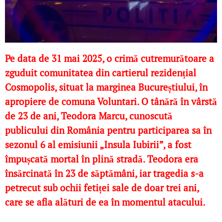
Pe data de 31 mai 2025, o crimă cutremurătoare a
zguduit comunitatea din cartierul rezidențial
Cosmopolis, situat la marginea Bucureștiului, în
apropiere de comuna Voluntari. O tânără în vârstă
de 23 de ani, Teodora Marcu, cunoscută
publicului din România pentru participarea sa în
sezonul 6 al emisiunii „Insula Iubirii”, a fost
împușcată mortal în plină stradă. Teodora era
însărcinată în 23 de săptămâni, iar tragedia s-a
petrecut sub ochii fetiței sale de doar trei ani,
care se afla alături de ea în momentul atacului.