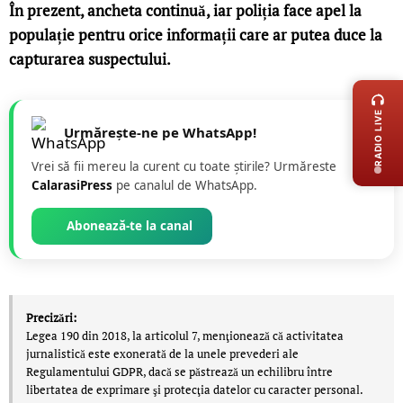
În prezent, ancheta continuă, iar poliția face apel la
populație pentru orice informații care ar putea duce la
capturarea suspectului.
LIVE 
RADIO LIVE
Urmărește-ne pe WhatsApp!
Vrei să fii mereu la curent cu toate știrile? Urmăreste
CalarasiPress
pe canalul de WhatsApp.
Abonează-te la canal
Precizări:
Legea 190 din 2018, la articolul 7, menţionează că activitatea
jurnalistică este exonerată de la unele prevederi ale
Regulamentului GDPR, dacă se păstrează un echilibru între
libertatea de exprimare şi protecţia datelor cu caracter personal.