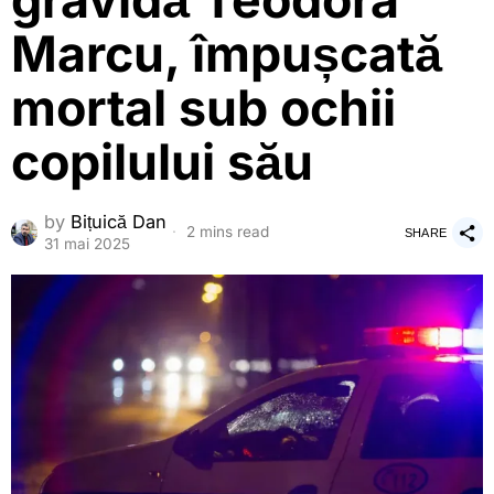
gravidă Teodora
Marcu, împușcată
mortal sub ochii
copilului său
by
Bițuică Dan
2 mins read
SHARE
31 mai 2025