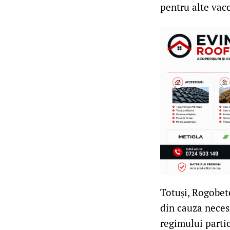
pentru alte vacc
Totuși, Rogobete
din cauza necesi
regimului parti