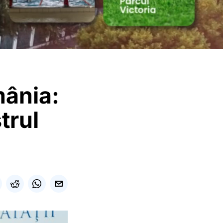
mânia:
trul