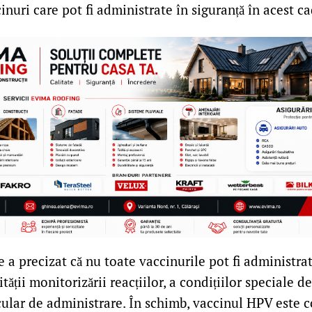
inuri care pot fi administrate în siguranță în acest ca
 a precizat că nu toate vaccinurile pot fi administrat
tății monitorizării reacțiilor, a condițiilor speciale d
cular de administrare. În schimb, vaccinul HPV este 