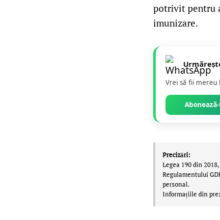
potrivit pentru 
imunizare.
Urmăreșt
Vrei să fii mereu
Abonează-t
Precizări:
Legea 190 din 2018, 
Regulamentului GDPR,
personal.
Informațiile din pre