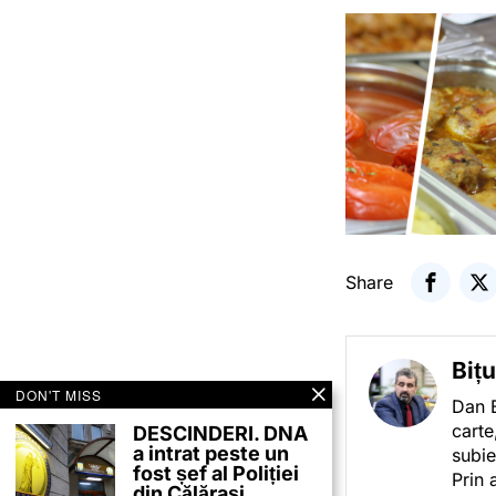
Share
Biț
DON'T MISS
Dan B
carte
DESCINDERI. DNA
a intrat peste un
subie
fost șef al Poliției
Prin 
din Călărași.