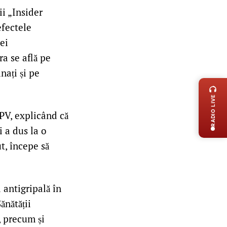
ii „Insider
efectele
ei
ra se află pe
LIVE 
nați și pe
RADIO LIVE
PV, explicând că
i a dus la o
t, începe să
 antigripală în
ănătății
, precum și