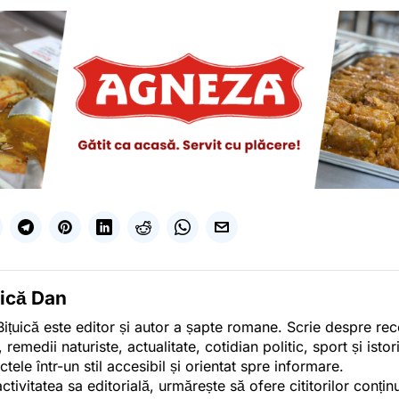
uică Dan
ițuică este editor și autor a șapte romane. Scrie despre r
, remedii naturiste, actualitate, cotidian politic, sport și ist
ctele într-un stil accesibil și orientat spre informare.
activitatea sa editorială, urmărește să ofere cititorilor conținu