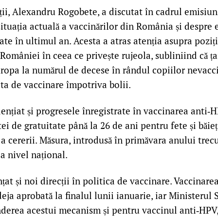
ții, Alexandru Rogobete, a discutat în cadrul emisiun
situația actuală a vaccinărilor din România și despre 
te în ultimul an. Acesta a atras atenția asupra poziți
 României în ceea ce privește rujeola, subliniind că ța
ropa la numărul de decese în rândul copiilor nevacci
ata de vaccinare împotriva bolii.
nțiat și progresele înregistrate în vaccinarea anti‑H
ei de gratuitate până la 26 de ani pentru fete și băieț
ă a cererii. Măsura, introdusă în primăvara anului trecu
a nivel național.
țat și noi direcții în politica de vaccinare. Vaccinarea
eja aprobată la finalul lunii ianuarie, iar Ministerul S
nderea acestui mecanism și pentru vaccinul anti‑HPV