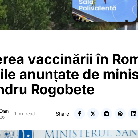
rea vaccinării în Ro
le anunțate de minis
ndru Rogobete
 Dan
Share
1 min read
026