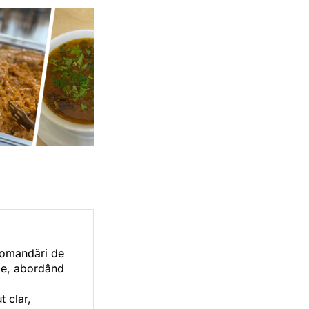
ecomandări de
orie, abordând
t clar,