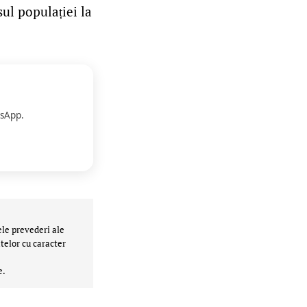
sul populației la
sApp.
ele prevederi ale
telor cu caracter
e.