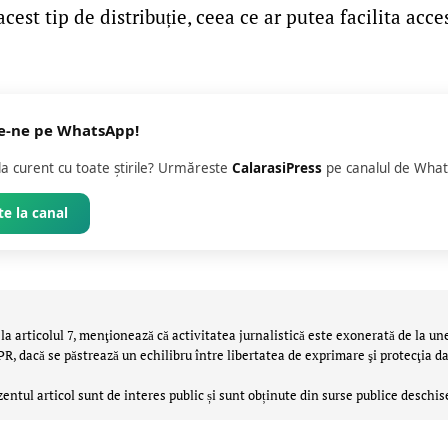
acest tip de distribuție, ceea ce ar putea facilita acce
e-ne pe WhatsApp!
 la curent cu toate știrile? Urmăreste
CalarasiPress
pe canalul de What
e la canal
la articolul 7, menţionează că activitatea jurnalistică este exonerată de la un
 dacă se păstrează un echilibru între libertatea de exprimare şi protecţia da
zentul articol sunt de interes public și sunt obținute din surse publice deschis