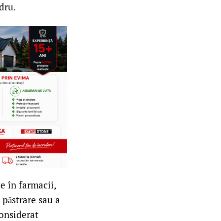
dru.
e în farmacii,
e păstrare sau a
considerat