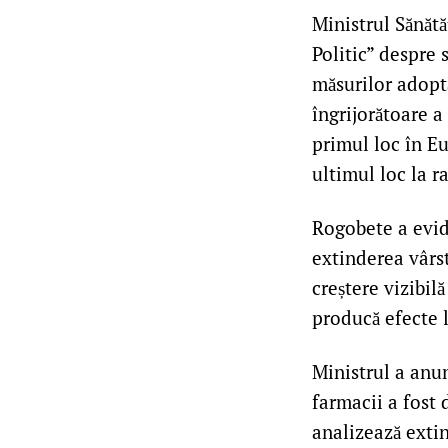
Ministrul Sănătă
Politic” despre 
măsurilor adopta
îngrijorătoare a
primul loc în Eu
ultimul loc la r
Rogobete a evide
extinderea vârst
creștere vizibil
producă efecte l
Ministrul a anun
farmacii a fost d
analizează exti