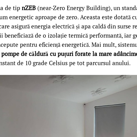
na de tip
nZEB
(near-Zero Energy Building), un stan
m energetic aproape de zero. Aceasta este dotată 
 care asigură energia electrică și apa caldă din surse r
i beneficiază de o izolație termică performantă, iar g
cepute pentru eficiență energetică. Mai mult, sistem
e
pompe de căldură cu puțuri forate la mare adâncim
nstant de 10 grade Celsius pe tot parcursul anului.