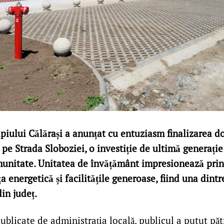
piului Călărași a anunțat cu entuziasm finalizarea do
 pe Strada Sloboziei, o investiție de ultimă generație
munitate. Unitatea de învățământ impresionează prin
a energetică și facilitățile generoase, fiind una dintr
in județ.
ublicate de administrația locală, publicul a putut păt