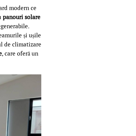
dard modern ce
cu
panouri solare
egenerabile.
eamurile și ușile
ul de climatizare
e
, care oferă un