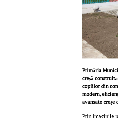
Primăria Munici
creșă construită
copiilor din co
modern, eficienț
avansate creșe d
Prin imaginile p