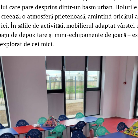
ului care pare desprins dintr-un basm urban. Holurile
i creează o atmosferă prietenoasă, amintind oricărui 
ei. În sălile de activități, mobilierul adaptat vârstei 
ații de depozitare și mini-echipamente de joacă – es
e explorat de cei mici.