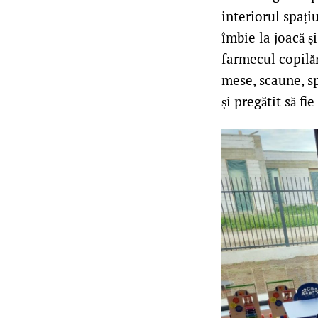
interiorul spați
îmbie la joacă ș
farmecul copilări
mese, scaune, sp
și pregătit să fi