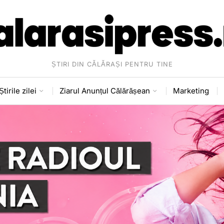
ȘTIRI DIN CĂLĂRAȘI PENTRU TINE
Știrile zilei
Ziarul Anunțul Călărășean
Marketing