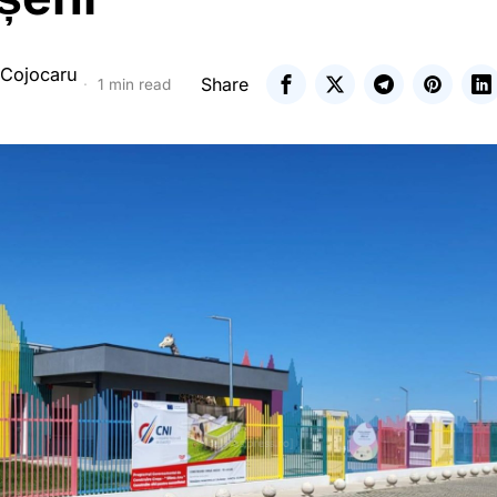
 Cojocaru
Share
1 min read