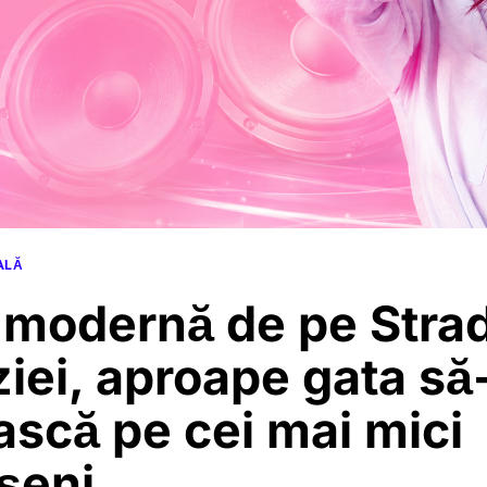
ALĂ
 modernă de pe Stra
iei, aproape gata să-
scă pe cei mai mici
șeni