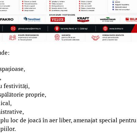
ude:
spațioase,
,
 festivități,
 spălătorie proprie,
ical,
istrative,
plu loc de joacă în aer liber, amenajat special pentru
piilor.