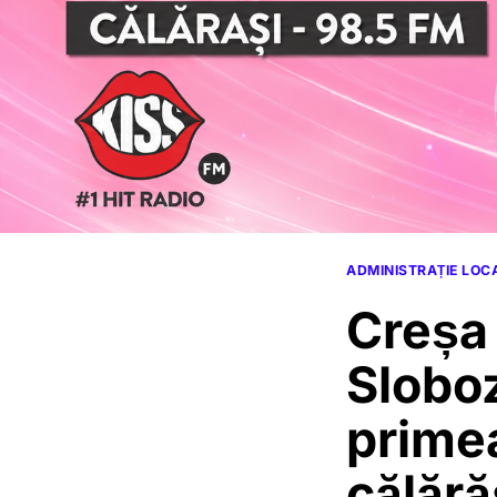
ADMINISTRAȚIE LOC
Creșa
Sloboz
primea
călără