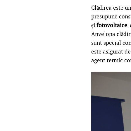
Clădirea este u
presupune consu
și fotovoltaice
,
Anvelopa clădiri
sunt special con
este asigurat d
agent termic co