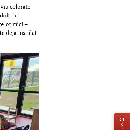
 viu colorate
adult de
celor mici –
te deja instalat
LIVE 