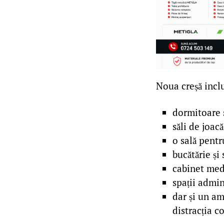
Noua creșă incl
dormitoare 
săli de joacă
o sală pentru
bucătărie și
cabinet med
spații admin
dar și un am
distracția co