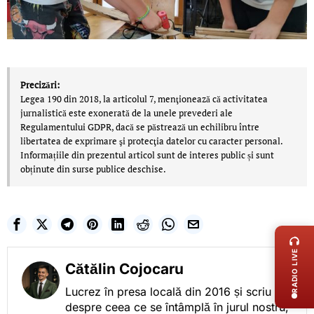
Precizări:
Legea 190 din 2018, la articolul 7, menţionează că activitatea
jurnalistică este exonerată de la unele prevederi ale
Regulamentului GDPR, dacă se păstrează un echilibru între
libertatea de exprimare şi protecţia datelor cu caracter personal.
Informațiile din prezentul articol sunt de interes public și sunt
obținute din surse publice deschise.
LIVE 
RADIO LIVE
Cătălin Cojocaru
Lucrez în presa locală din 2016 și scriu
despre ceea ce se întâmplă în jurul nostru,