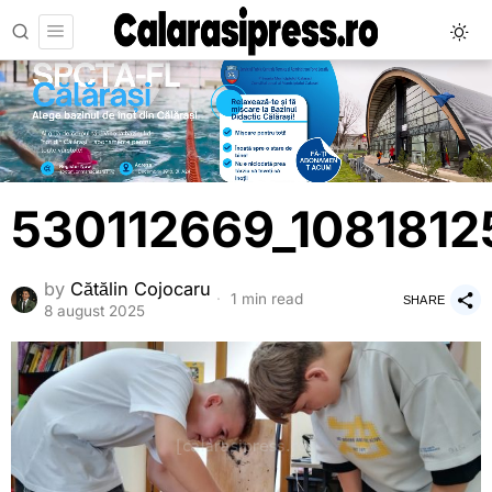
530112669_108181
by
Cătălin Cojocaru
1 min read
SHARE
8 august 2025