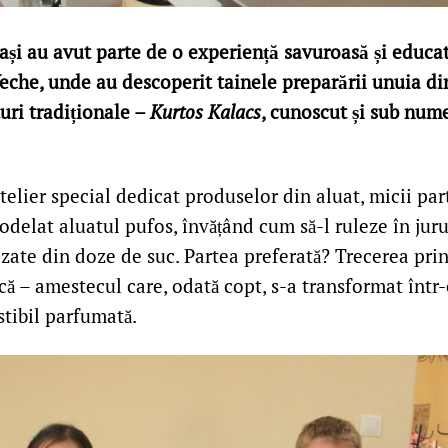
ași au avut parte de o experiență savuroasă și educat
Veche, unde au descoperit tainele preparării unuia di
uri tradiționale –
Kurtos Kalacs
, cunoscut și sub num
telier special dedicat produselor din aluat, micii par
 modelat aluatul pufos, învățând cum să-l ruleze în ju
zate din doze de suc. Partea preferată? Trecerea prin
ucă – amestecul care, odată copt, s-a transformat într-
istibil parfumată.