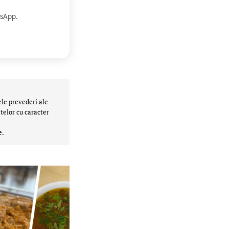
sApp.
ele prevederi ale
telor cu caracter
e.