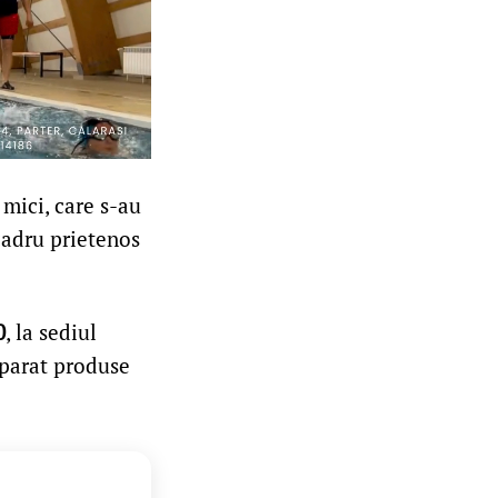
 mici, care s-au
 cadru prietenos
0
, la sediul
eparat produse