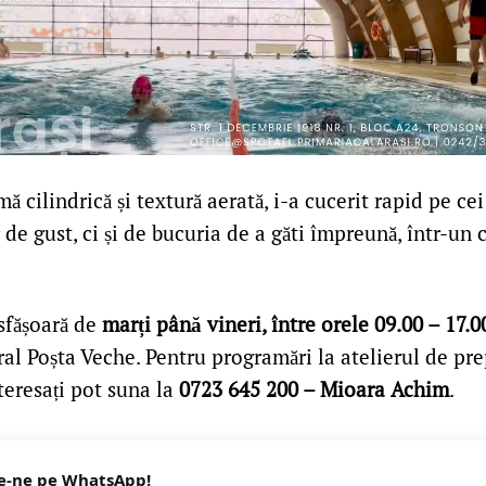
ă cilindrică și textură aerată, i-a cucerit rapid pe cei
de gust, ci și de bucuria de a găti împreună, într-un
esfășoară de
marți până vineri, între orele 09.00 – 17.0
ral Poșta Veche. Pentru programări la atelierul de pr
nteresați pot suna la
0723 645 200 – Mioara Achim
.
e-ne pe WhatsApp!