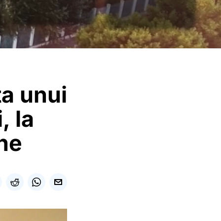
a unui
, la
che