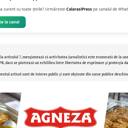
 la curent cu toate știrile? Urmăreste
CalarasiPress
pe canalul de What
e la canal
la articolul 7, menţionează că activitatea jurnalistică este exonerată de la un
 dacă se păstrează un echilibru între libertatea de exprimare şi protecţia da
zentul articol sunt de interes public și sunt obținute din surse publice deschis