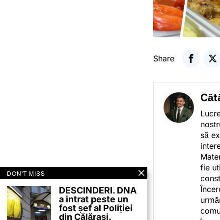
Share
Căt
Lucre
nostr
să ex
inter
Mater
fie u
DON'T MISS
const
Încer
DESCINDERI. DNA
a intrat peste un
urmăr
fost șef al Poliției
comun
din Călărași.