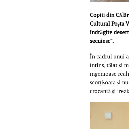
Copiii din Călăr
Cultural Poșta 
îndrăgite desert
secuiesc”.
În cadrul unui a
întins, tăiat și
ingenioase reali
scorțișoară și n
crocantă și irez