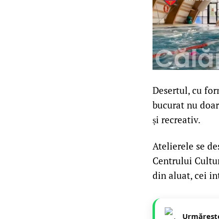
Desertul, cu form
bucurat nu doar 
și recreativ.
Atelierele se d
Centrului Cultu
din aluat, cei i
Urmăreșt