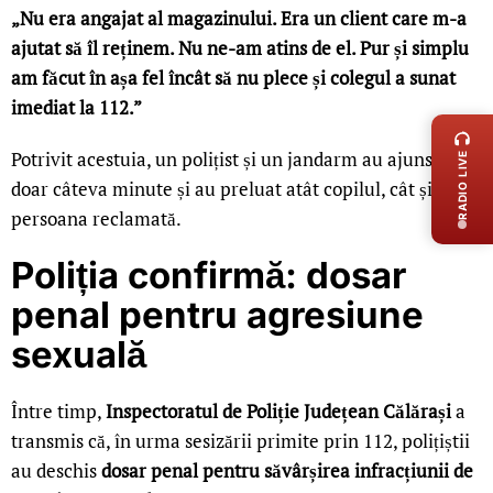
„Nu era angajat al magazinului. Era un client care m-a
ajutat să îl reținem. Nu ne-am atins de el. Pur și simplu
am făcut în așa fel încât să nu plece și colegul a sunat
LIVE 
imediat la 112.”
Potrivit acestuia, un polițist și un jandarm au ajuns în
RADIO LIVE
doar câteva minute și au preluat atât copilul, cât și
persoana reclamată.
Poliția confirmă: dosar
penal pentru agresiune
sexuală
Între timp,
Inspectoratul de Poliție Județean Călărași
a
transmis că, în urma sesizării primite prin 112, polițiștii
au deschis
dosar penal pentru săvârșirea infracțiunii de