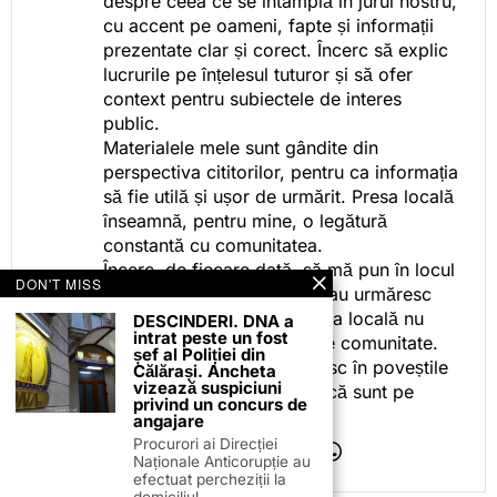
despre ceea ce se întâmplă în jurul nostru,
cu accent pe oameni, fapte și informații
prezentate clar și corect. Încerc să explic
lucrurile pe înțelesul tuturor și să ofer
context pentru subiectele de interes
public.
Materialele mele sunt gândite din
perspectiva cititorilor, pentru ca informația
să fie utilă și ușor de urmărit. Presa locală
înseamnă, pentru mine, o legătură
constantă cu comunitatea.
Încerc, de fiecare dată, să mă pun în locul
DON'T MISS
celor care citesc, privesc sau urmăresc
ceea ce fac. Pentru că presa locală nu
DESCINDERI. DNA a
intrat peste un fost
este despre mine, ci despre comunitate.
șef al Poliției din
Iar dacă oamenii se regăsesc în poveștile
Călărași. Ancheta
vizează suspiciuni
pe care le spun, înseamnă că sunt pe
privind un concurs de
drumul bun.
angajare
Procurori ai Direcției
Naționale Anticorupție au
efectuat percheziții la