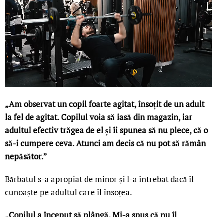
„Am observat un copil foarte agitat, însoțit de un adult
la fel de agitat. Copilul voia să iasă din magazin, iar
adultul efectiv trăgea de el și îi spunea să nu plece, că o
să-i cumpere ceva. Atunci am decis că nu pot să rămân
nepăsător.”
Bărbatul s-a apropiat de minor și l-a întrebat dacă îl
cunoaște pe adultul care îl însoțea.
„Copilul a început să plângă. Mi-a spus că nu îl