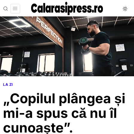
LA ZI
„Copilul plângea și
mi-a spus că nu îl
cunoaște”.