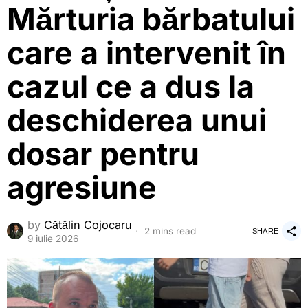
Mărturia bărbatului
care a intervenit în
cazul ce a dus la
deschiderea unui
dosar pentru
agresiune
by
Cătălin Cojocaru
2 mins read
SHARE
9 iulie 2026