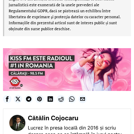
jurnalistică este exonerată de la unele prevederi ale
Regulamentului GDPR, dacă se păstrează un echilibru între
libertatea de exprimare şi protecţia datelor cu caracter personal.
Informațiile din prezentul articol sunt de interes public și sunt
obținute din surse publice deschise.
Cătălin Cojocaru
Lucrez în presa locală din 2016 și scriu