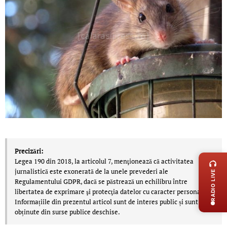
LIVE 
Precizări:
Legea 190 din 2018, la articolul 7, menţionează că activitatea
jurnalistică este exonerată de la unele prevederi ale
RADIO LIVE
Regulamentului GDPR, dacă se păstrează un echilibru între
libertatea de exprimare şi protecţia datelor cu caracter personal.
Informațiile din prezentul articol sunt de interes public și sunt
obținute din surse publice deschise.