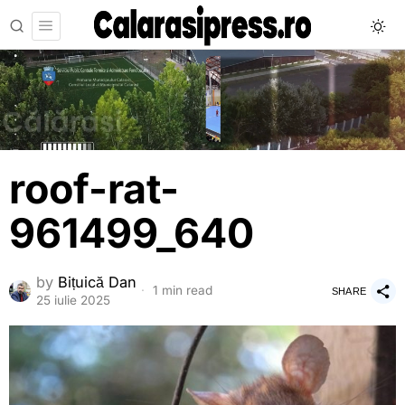
roof-rat-
961499_640
by
Bițuică Dan
1 min read
SHARE
25 iulie 2025