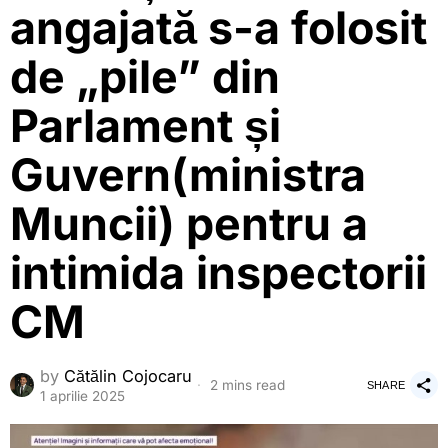
angajată s-a folosit
de „pile” din
Parlament și
Guvern(ministra
Muncii) pentru a
intimida inspectorii
CM
by
Cătălin Cojocaru
2 mins read
SHARE
1 aprilie 2025