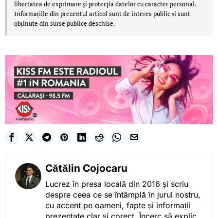
libertatea de exprimare şi protecţia datelor cu caracter personal.
Informațiile din prezentul articol sunt de interes public și sunt
obținute din surse publice deschise.
Cătălin Cojocaru
Lucrez în presa locală din 2016 și scriu
despre ceea ce se întâmplă în jurul nostru,
cu accent pe oameni, fapte și informații
prezentate clar și corect. Încerc să explic