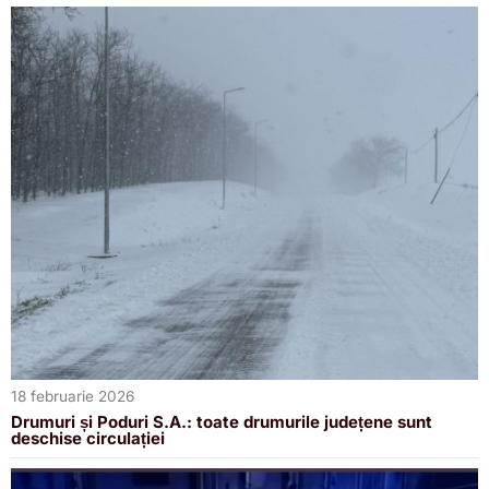
18 februarie 2026
Drumuri și Poduri S.A.: toate drumurile județene sunt
deschise circulației