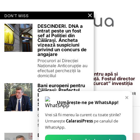
DON'T MISS
DESCINDERI. DNA a
intrat peste un fost
șef al Poliției din
Călărași. Ancheta
vizează suspiciuni
privind un concurs de
angajare
Procurori ai Direcției
Naționale Anticorupție au
13 februarie 2026
efectuat percheziții la
Proiectul de 400 de milioane de euro pentru apă și
domiciliul
canalizare, confirmat definitiv de instanță. Fostul director
reacționează după acuzațiile că ar fi „încurcat” investiția
Bani europeni pentru
Călărași: Prefectul
TERMENI ȘI CONDIȚII
COOKIES
POLITICA DE ANULARE & RETUR
Laurențiu State anunță
×
PUBLICITATE ONLINE & TIPĂRITĂ
DESPRE NOI
CONTACT
colaborarea cu ADR
Urmărește-ne pe WhatsApp!
ZIARUL ANUNȚUL CĂLĂRĂȘEAN
Sud-Muntenia pentru
noi finanțări
Vrei să fii mereu la curent cu toate știrile?
Călărașul se pregătește
să intre pe harta
Urmarește
CalarasiPress
pe canalul de
finanțărilor europene, cu
WhatsApp.
Deputatul Ion Samoilă:
„Nu avem nicio scuză.