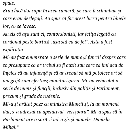
spate.
Erau încă doi copii în acea cameră, pe care îi schimbau și
care erau dezlegați. Au spus că fac acest lucru pentru binele
lor, că se lovesc.
Au zis că așa sunt ei, contorsioniști, iar fetița legată cu
cordonul peste burtică „așa stă ea de fel”. Asta a fost
explicația.
Mi-au fost enumerate o serie de nume și funcții despre care
se presupune că ar trebui să fi auzit sau care să îmi dea de
înțeles că au influență și că ar trebui să mă potolesc ori să
am grijă cum efectuez monitorizarea. Mi-au vehiculat o
serie de nume și funcții, inclusiv din poliție și Parlament,
precum și grade de rudenie.
Mi-a și arătat poze cu ministra Muncii și, la un moment
dat, s-a adresat cu apelativul „verișoara”. Mi-a spus că în
Parlament are o soră și mi-a zis și numele: Daniela
Mihai.
”