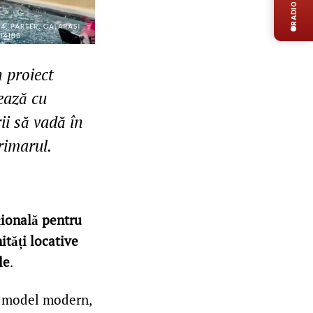
RADIO LIVE
n proiect
rează cu
ii să vadă în
rimarul.
țională pentru
ități locative
le
.
n model modern,