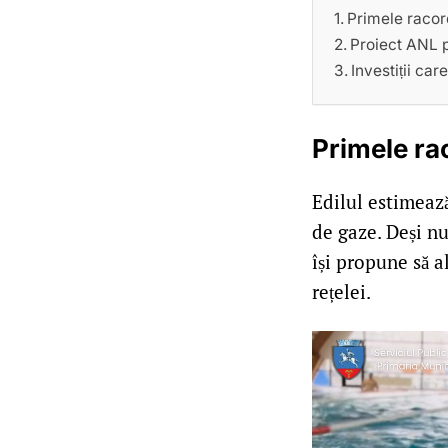
Primele racord
Proiect ANL p
Investiții ca
Primele ra
Edilul estimeaz
de gaze. Deși nu
își propune să a
rețelei.