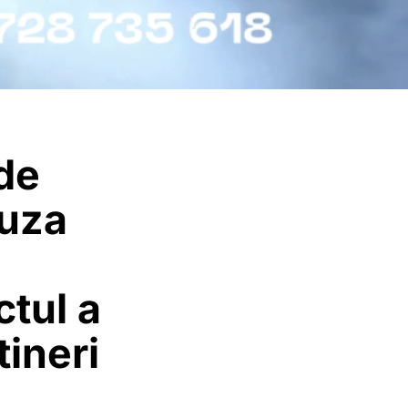
de
Cuza
tul a
tineri