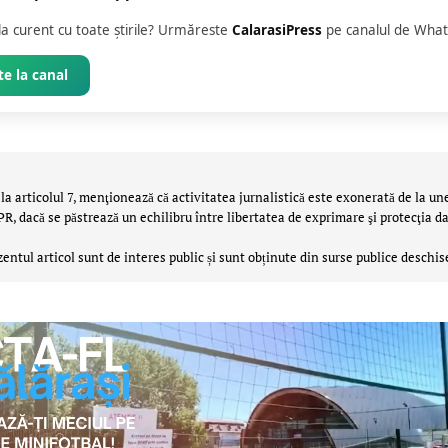
 la curent cu toate știrile? Urmăreste
CalarasiPress
pe canalul de What
e la canal
la articolul 7, menţionează că activitatea jurnalistică este exonerată de la un
 dacă se păstrează un echilibru între libertatea de exprimare şi protecţia da
zentul articol sunt de interes public și sunt obținute din surse publice deschis