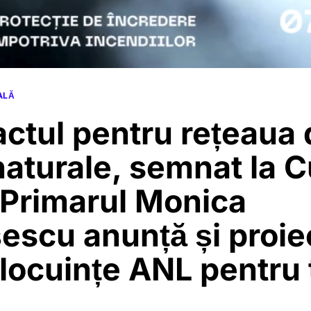
ALĂ
ctul pentru rețeaua 
naturale, semnat la 
 Primarul Monica
scu anunță și proiec
locuințe ANL pentru 