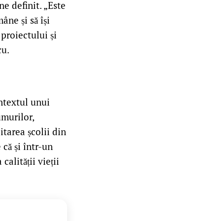
ne definit. „Este
âne și să își
proiectului și
cu.
ntextul unui
murilor,
itarea școlii din
că și într-un
calității vieții