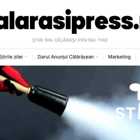
ȘTIRI DIN CĂLĂRAȘI PENTRU TINE
Știrile zilei
Ziarul Anunțul Călărășean
Marketing