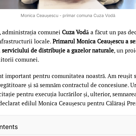
Monica Ceaușescu - primar comuna Cuza Vodă
, administrația comunei
Cuza Vodă
a făcut un pas de
frastructurii locale.
Primarul Monica Ceaușescu a se
serviciului de distribuție a gazelor naturale
, un pro
uitorii comunei.
 important pentru comunitatea noastră. Am reușit s
regătitoare și să semnăm contractul de concesiune. 
citație pentru execuția lucrărilor și, ulterior, semnar
 declarat edilul Monica Ceaușescu pentru Călărași Pre
ntents