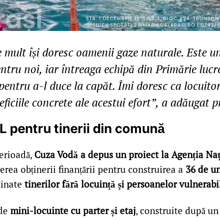
e mult își doresc oamenii gaze naturale. Este u
entru noi, iar întreaga echipă din Primărie luc
 pentru a-l duce la capăt. Îmi doresc ca locuitor
ficiile concrete ale acestui efort”, a adăugat p
L pentru tinerii din comună
perioadă,
Cuza Vodă a depus un proiect la Agenția Na
derea obținerii finanțării pentru construirea a
36 de un
tinate
tinerilor fără locuință și persoanelor vulnerabi
ede
mini-locuinte cu parter și etaj
, construite după u