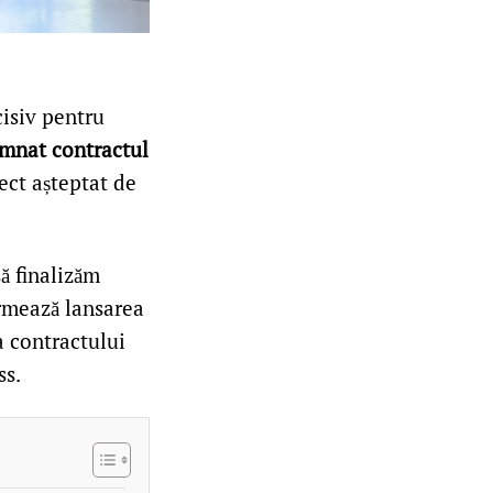
cisiv pentru
mnat contractul
iect așteptat de
ă finalizăm
Urmează lansarea
ea contractului
ss.