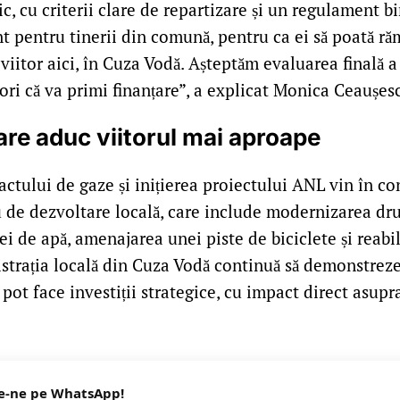
ic, cu criterii clare de repartizare și un regulament bi
 pentru tinerii din comună, pentru ca ei să poată răm
viitor aici, în Cuza Vodă. Așteptăm evaluarea finală a 
ri că va primi finanțare”, a explicat Monica Ceaușes
care aduc viitorul mai aproape
ctului de gaze și inițierea proiectului ANL vin în co
 de dezvoltare locală, care include modernizarea dru
ei de apă, amenajarea unei piste de biciclete și reabil
trația locală din Cuza Vodă continuă să demonstreze 
pot face investiții strategice, cu impact direct asupra 
e-ne pe WhatsApp!