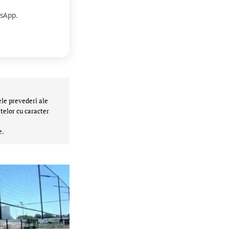
sApp.
ele prevederi ale
telor cu caracter
e.