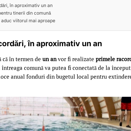
ări, în aproximativ un an
entru tinerii din comună
re aduc viitorul mai aproape
cordări, în aproximativ un an
ă că în termen de
un an
vor fi realizate
primele racor
 întreaga comună va putea fi conectată de la început
loce anual fonduri din bugetul local pentru extinder