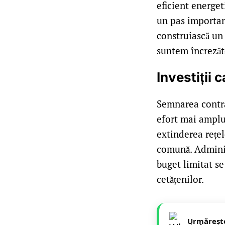
eficient energet
un pas important
construiască un 
suntem încrezăto
Investiții 
Semnarea contra
efort mai amplu
extinderea rețel
comună. Adminis
buget limitat se 
cetățenilor.
Urmăreșt