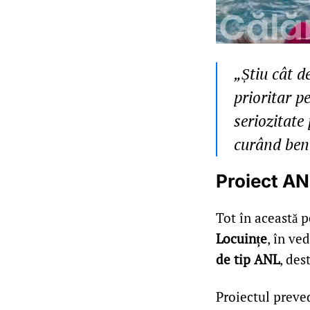
„Știu cât d
prioritar p
seriozitate
curând bene
Proiect AN
Tot în această 
Locuințe
, în ve
de tip ANL
, des
Proiectul prev