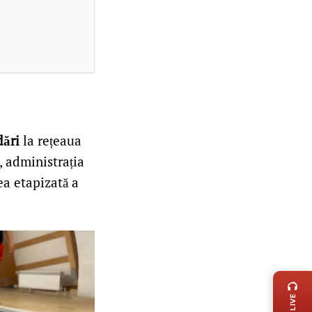
dări
la rețeaua
, administrația
ea etapizată a
LIVE 