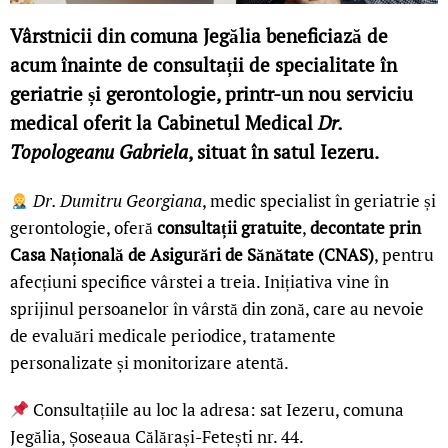
Vârstnicii din comuna Jegălia beneficiază de
acum înainte de consultații de specialitate în
geriatrie și gerontologie, printr-un nou serviciu
medical oferit la Cabinetul Medical
Dr.
Topologeanu Gabriela
, situat în satul Iezeru.
Dr. Dumitru Georgiana
, medic specialist în geriatrie și
gerontologie, oferă
consultații gratuite
,
decontate prin
Casa Națională de Asigurări de Sănătate (CNAS)
, pentru
afecțiuni specifice vârstei a treia. Inițiativa vine în
sprijinul persoanelor în vârstă din zonă, care au nevoie
de evaluări medicale periodice, tratamente
personalizate și monitorizare atentă.
Consultațiile au loc la adresa: sat Iezeru, comuna
Jegălia, Șoseaua Călărași-Fetești nr. 44.