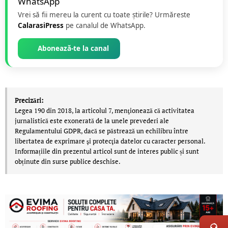
Vrei să fii mereu la curent cu toate știrile? Urmăreste
CalarasiPress
pe canalul de WhatsApp.
Abonează-te la canal
Precizări:
Legea 190 din 2018, la articolul 7, menţionează că activitatea
jurnalistică este exonerată de la unele prevederi ale
Regulamentului GDPR, dacă se păstrează un echilibru între
libertatea de exprimare şi protecţia datelor cu caracter personal.
Informațiile din prezentul articol sunt de interes public și sunt
obținute din surse publice deschise.
LIVE 