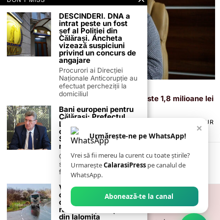
DESCINDERI. DNA a
intrat peste un fost
șef al Poliției din
Călărași. Ancheta
vizează suspiciuni
privind un concurs de
angajare
Procurori ai Direcției
Naționale Anticorupție au
efectuat percheziții la
9 septembrie 2025
domiciliul
Primăria Jegălia, sufocată de datorii: peste 1,8 milioane lei
obligații restante
Bani europeni pentru
Călărași: Prefectul
TERMENI ȘI CONDIȚII
COOKIES
POLITICA DE ANULARE & RETUR
Laurențiu State anunță
×
PUBLICITATE ONLINE & TIPĂRITĂ
DESPRE NOI
CONTACT
colaborarea cu ADR
Urmărește-ne pe WhatsApp!
ZIARUL ANUNȚUL CĂLĂRĂȘEAN
Sud-Muntenia pentru
noi finanțări
Vrei să fii mereu la curent cu toate știrile?
Călărașul se pregătește
să intre pe harta
Urmarește
CalarasiPress
pe canalul de
finanțărilor europene, cu
WhatsApp.
VIDEO. Momentul în
care un autocar plin
Abonează-te la canal
cu pasageri se
răstoarnă pe o șosea
din Ialomița