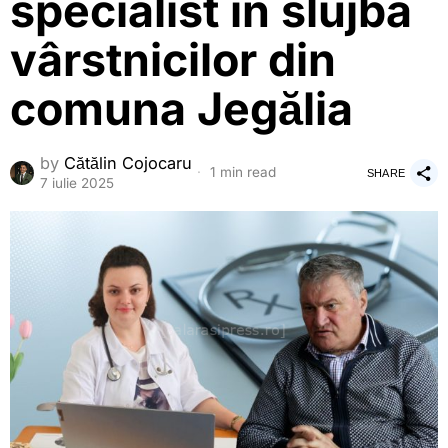
specialist în slujba
vârstnicilor din
comuna Jegălia
by
Cătălin Cojocaru
1 min read
SHARE
7 iulie 2025