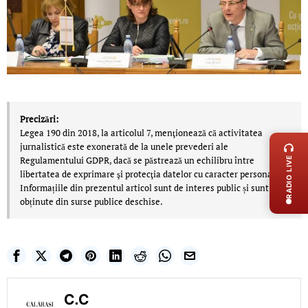
Precizări:
LIVE 
Legea 190 din 2018, la articolul 7, menţionează că activitatea
jurnalistică este exonerată de la unele prevederi ale
Regulamentului GDPR, dacă se păstrează un echilibru între
RADIO LIVE
libertatea de exprimare şi protecţia datelor cu caracter personal.
Informațiile din prezentul articol sunt de interes public și sunt
obținute din surse publice deschise.
C.C