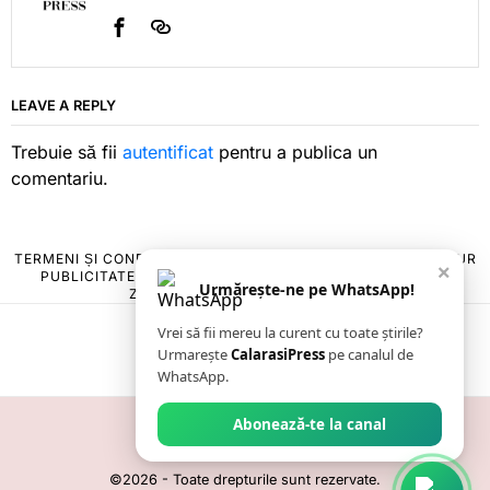
LEAVE A REPLY
Trebuie să fii
autentificat
pentru a publica un
comentariu.
TERMENI ȘI CONDIȚII
COOKIES
POLITICA DE ANULARE & RETUR
×
PUBLICITATE ONLINE & TIPĂRITĂ
DESPRE NOI
CONTACT
Urmărește-ne pe WhatsApp!
ZIARUL ANUNȚUL CĂLĂRĂȘEAN
Vrei să fii mereu la curent cu toate știrile?
Urmarește
CalarasiPress
pe canalul de
WhatsApp.
Abonează-te la canal
©
2026
- Toate drepturile sunt rezervate.