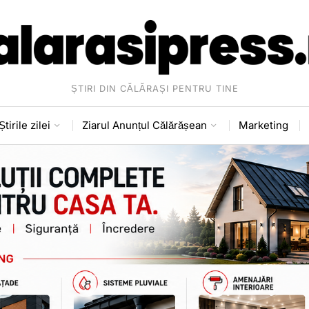
ȘTIRI DIN CĂLĂRAȘI PENTRU TINE
Știrile zilei
Ziarul Anunțul Călărășean
Marketing