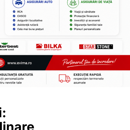
i:
dinare