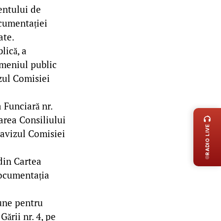
entului de
ocumentației
ate.
lică, a
omeniul public
izul Comisiei
LIVE 
 Funciară nr.
area Consiliului
RADIO LIVE
 avizul Comisiei
din Cartea
documentația
une pentru
ării nr. 4, pe