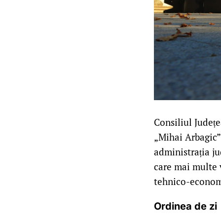
Consiliul Județe
„Mihai Arbagic”
administrația j
care mai multe v
tehnico-economic
Ordinea de zi