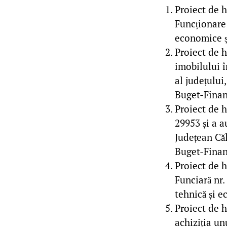
Proiect de 
Funcționare 
economice și
Proiect de h
imobilului î
al județului
Buget-Finan
Proiect de h
29953 și a a
Județean Căl
Buget-Finan
Proiect de 
Funciară nr.
tehnică și e
Proiect de 
achiziția un