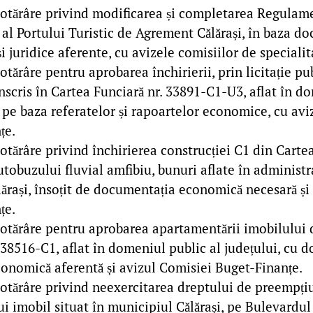
hotărâre privind modificarea și completarea Regulam
al Portului Turistic de Agrement Călărași, în baza d
 juridice aferente, cu avizele comisiilor de specialit
otărâre pentru aprobarea închirierii, prin licitație pub
nscris în Cartea Funciară nr. 33891-C1-U3, aflat în d
, pe baza referatelor și rapoartelor economice, cu av
țe.
otărâre privind închirierea construcției C1 din Cartea
utobuzului fluvial amfibiu, bunuri aflate în administr
ărași, însoțit de documentația economică necesară și
țe.
hotărâre pentru aprobarea apartamentării imobilului 
 38516-C1, aflat în domeniul public al județului, cu 
conomică aferentă și avizul Comisiei Buget-Finanțe.
hotărâre privind neexercitarea dreptului de preempți
ui imobil situat în municipiul Călărași, pe Bulevardul G