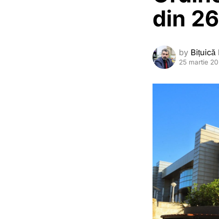
din 2
by
Bițuică
25 martie 2