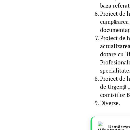
baza referat
Proiect de 
cumpărarea u
documentați
Proiect de 
actualizarea
dotare cu li
Profesionale
specialitate
Proiect de h
de Urgență 
comisiilor B
Diverse.
Urmăreșt