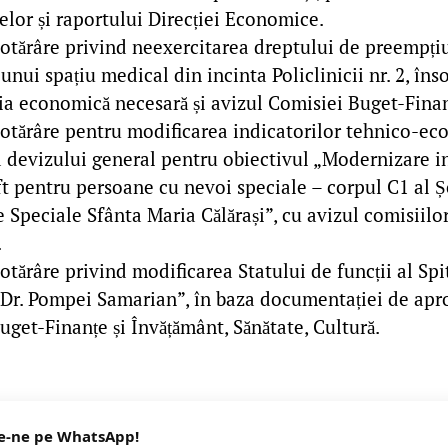
elor și raportului Direcției Economice.
hotărâre privind neexercitarea dreptului de preempți
nui spațiu medical din incinta Policlinicii nr. 2, înso
a economică necesară și avizul Comisiei Buget-Finan
hotărâre pentru modificarea indicatorilor tehnico-ec
 devizului general pentru obiectivul „Modernizare in
ft pentru persoane cu nevoi speciale – corpul C1 al Ș
 Speciale Sfânta Maria Călărași”, cu avizul comisiilo
.
otărâre privind modificarea Statului de funcții al Spi
„Dr. Pompei Samarian”, în baza documentației de apro
uget-Finanțe și Învățământ, Sănătate, Cultură.
e-ne pe WhatsApp!