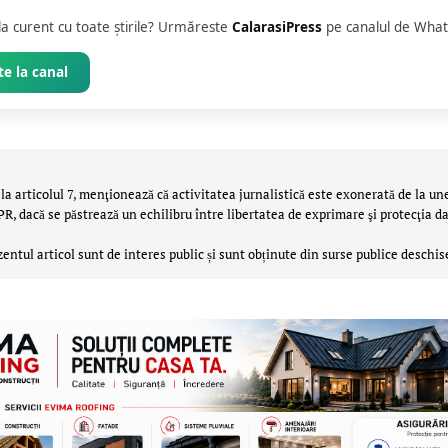
 la curent cu toate știrile? Urmăreste
CalarasiPress
pe canalul de What
e la canal
la articolul 7, menţionează că activitatea jurnalistică este exonerată de la un
 dacă se păstrează un echilibru între libertatea de exprimare şi protecţia da
zentul articol sunt de interes public și sunt obținute din surse publice deschis