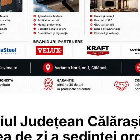
iul Județean Călăraș
a de zi a ședinței or