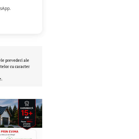
sApp.
ele prevederi ale
telor cu caracter
e.