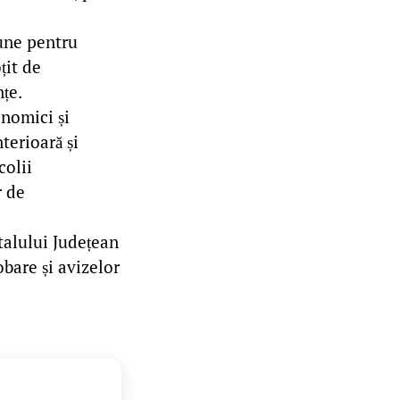
une pentru
țit de
țe.
onomici și
terioară și
colii
r de
talului Județean
bare și avizelor