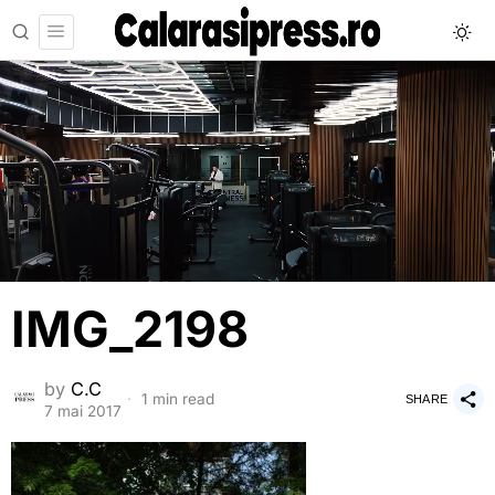
IMG_2198
by
C.C
1 min read
SHARE
7 mai 2017