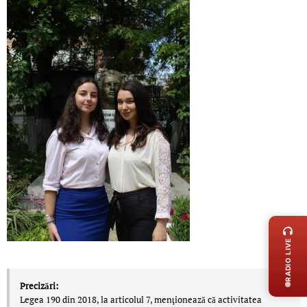
LIVE 
RADIO LIVE
Precizări:
Legea 190 din 2018, la articolul 7, menţionează că activitatea