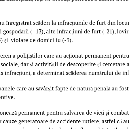
u înregistrat scăderi la infracțiunile de furt din locui
i gospodării ( -13), alte infracțiuni de furt (-21), lovir
5) și violare de domiciliu (-9).
teren a polițiștilor care au acționat permanent pentr
sociale, dar și activității de descoperire și cercetare
s infracțiuni, a determinat scăderea numărului de inf
oanele care au săvârșit fapte de natură penală au fos
ntive.
cționează permanent pentru salvarea de vieți şi comba
r cauze generatoare de accidente rutiere, astfel că a