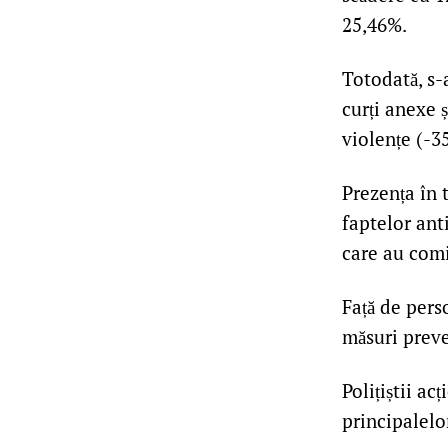
25,46%.
Totodată, s-a
curți anexe ș
violențe (-3
Prezența în 
faptelor anti
care au comi
Față de pers
măsuri preve
Polițiștii a
principalelo