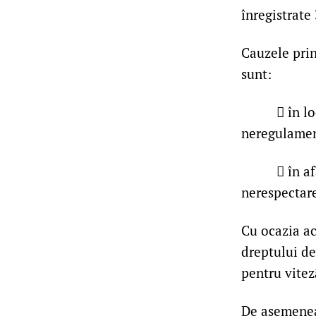
înregistrate
Cauzele prin
sunt:
 în locali
neregulamenta
 în afara 
nerespectare
Cu ocazia ac
dreptului d
pentru viteză
De asemenea,