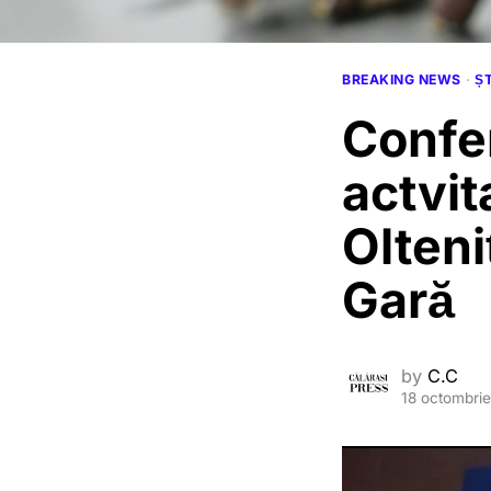
BREAKING NEWS
·
ȘT
Confer
actvit
Olteni
Gară
by
C.C
18 octombri