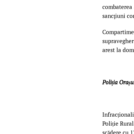
combaterea a
sancţiuni co
Compartimen
supraveghere
arest la dom
Poliția Orașu
Infracționali
Poliție Rura
scădere cu 1