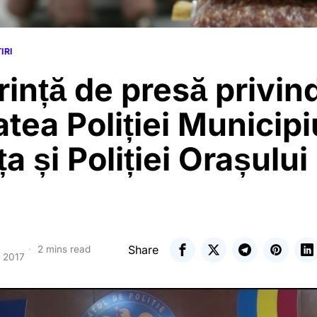
IRI
ință de presă privin
atea Poliției Municipi
ța și Poliției Orașului
Share
2 mins read
e 2017