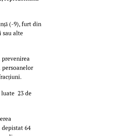
nță (-9), furt din
i sau alte
u prevenirea
 a persoanelor
racțiuni.
t luate 23 de
terea
u depistat 64