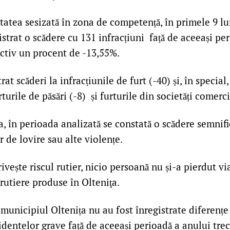
itatea sesizată în zona de competență, în primele 9 lu
istrat o scădere cu 131 infracțiuni față de aceeași pe
ectiv un procent de -13,55%.
rat scăderi la infracțiunile de furt (-40) și, în special,
rturile de păsări (-8) și furturile din societăți comerci
 în perioada analizată se constată o scădere semnific
r de lovire sau alte violențe.
ivește riscul rutier, nicio persoană nu și-a pierdut vi
utiere produse în Olteniţa.
 municipiul Oltenița nu au fost înregistrate diferențe 
dentelor grave față de aceeași perioadă a anului trecu