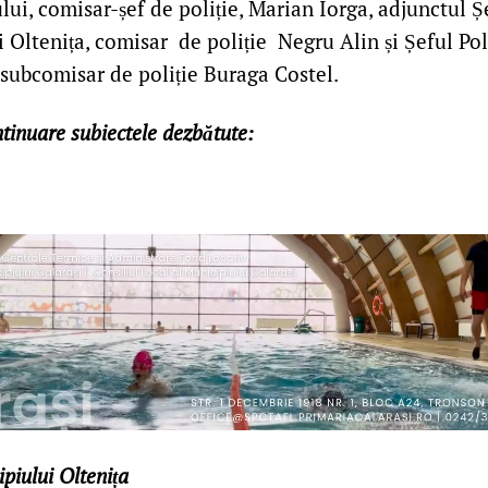
lui, comisar-șef de poliție, Marian Iorga, adjunctul Șe
 Oltenița, comisar de poliție Negru Alin și Șeful Pol
 subcomisar de poliție Buraga Costel.
tinuare subiectele dezbătute:
ipiului Oltenița