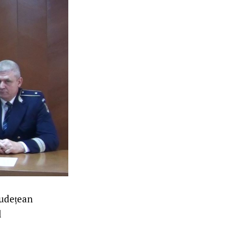
Județean
l