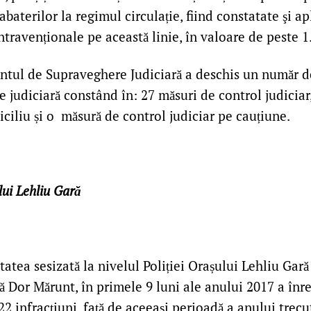
baterilor la regimul circulație, fiind constatate şi ap
ntravenționale pe această linie, în valoare de peste 1
tul de Supraveghere Judiciară a deschis un număr d
 judiciară constând în: 27 măsuri de control judiciar
iciliu și o măsură de control judiciar pe cauțiune.
lui Lehliu Gară
tatea sesizată la nivelul Poliției Orașului Lehliu Gară 
lă Dor Mărunt, în primele 9 luni ale anului 2017 a înre
22 infracțiuni, față de aceeași perioadă a anului trec