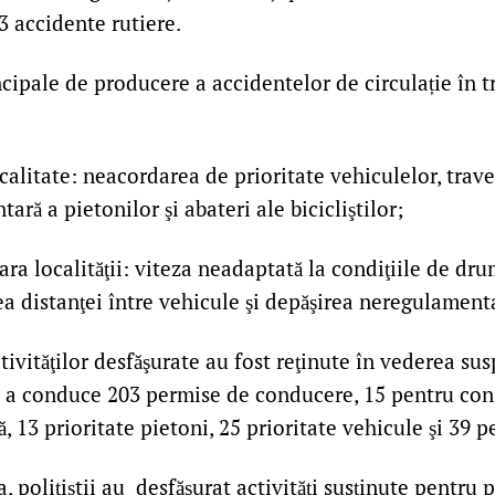
 3 accidente rutiere.
cipale de producere a accidentelor de circulație în t
tate: neacordarea de prioritate vehiculelor, trave
ră a pietonilor şi abateri ale bicicliştilor;
localităţii: viteza neadaptată la condiţiile de dru
a distanţei între vehicule şi depăşirea neregulament
tivităţilor desfăşurate au fost reţinute în vederea sus
e a conduce 203 permise de conducere, 15 pentru con
, 13 prioritate pietoni, 25 prioritate vehicule şi 39 p
 polițiștii au desfășurat activități susținute pentru p