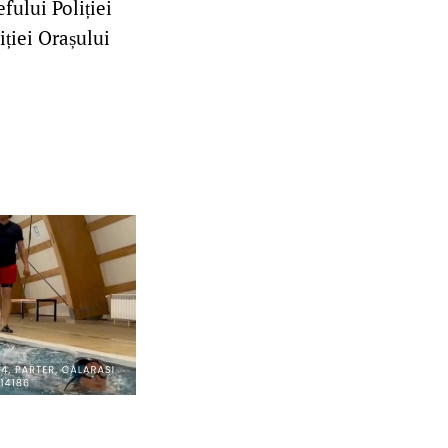
fului Poliției
iției Orașului