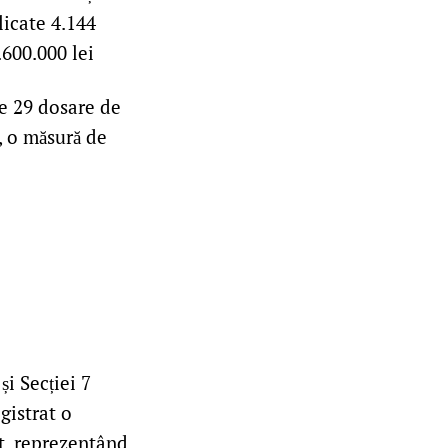
licate 4.144
.600.000 lei
e 29 dosare de
, o măsură de
și Secției 7
gistrat o
ut, reprezentând