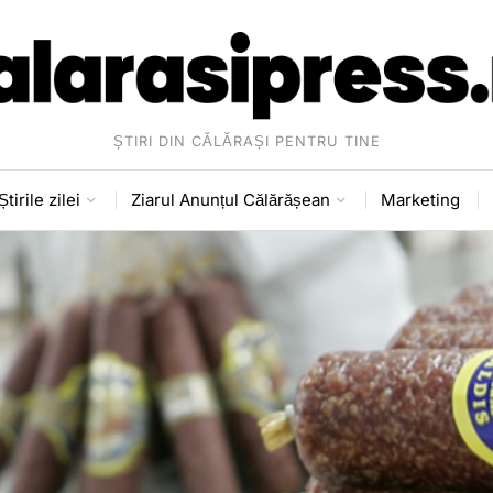
ȘTIRI DIN CĂLĂRAȘI PENTRU TINE
Știrile zilei
Ziarul Anunțul Călărășean
Marketing