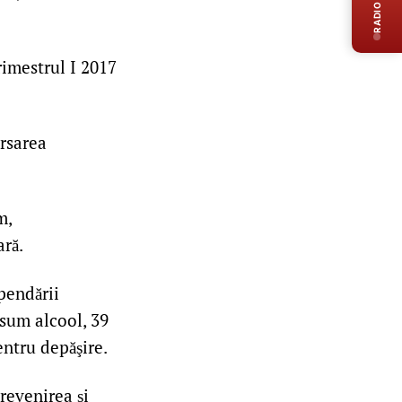
RADIO LIVE
rimestrul I 2017
rsarea
m,
ară.
pendării
sum alcool, 39
entru depăşire.
revenirea și