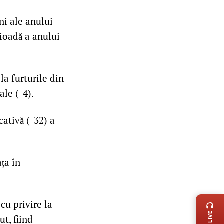
ni ale anului
rioadă a anului
 la furturile din
ale (-4).
ativă (-32) a
ața în
LIVE 
cu privire la
t, fiind