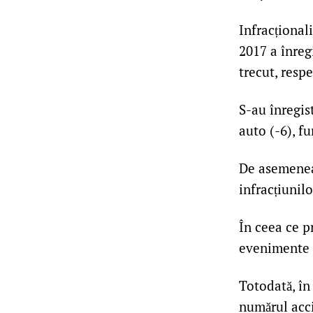
Infracțional
2017 a înreg
trecut, resp
S-au înregist
auto (-6), fu
De asemenea,
infracțiunilo
În ceea ce pr
evenimente r
Totodată, în
numărul acci