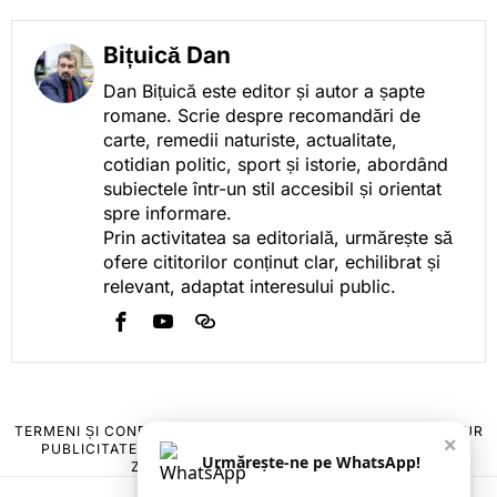
Bițuică Dan
Dan Bițuică este editor și autor a șapte
romane. Scrie despre recomandări de
carte, remedii naturiste, actualitate,
cotidian politic, sport și istorie, abordând
subiectele într-un stil accesibil și orientat
spre informare.
Prin activitatea sa editorială, urmărește să
ofere cititorilor conținut clar, echilibrat și
relevant, adaptat interesului public.
TERMENI ȘI CONDIȚII
COOKIES
POLITICA DE ANULARE & RETUR
×
PUBLICITATE ONLINE & TIPĂRITĂ
DESPRE NOI
CONTACT
Urmărește-ne pe WhatsApp!
ZIARUL ANUNȚUL CĂLĂRĂȘEAN