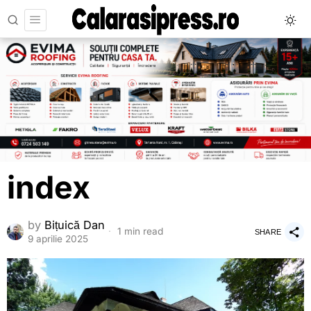
index
by
Bițuică Dan
1 min read
SHARE
9 aprilie 2025