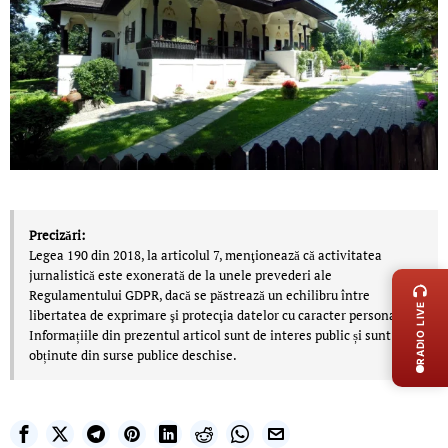
Precizări:
LIVE 
Legea 190 din 2018, la articolul 7, menţionează că activitatea
jurnalistică este exonerată de la unele prevederi ale
Regulamentului GDPR, dacă se păstrează un echilibru între
RADIO LIVE
libertatea de exprimare şi protecţia datelor cu caracter personal.
Informațiile din prezentul articol sunt de interes public și sunt
obținute din surse publice deschise.